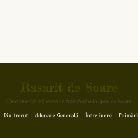
Rasarit de Soare
Când vine întreținerea se transforma în Apus de Soare
Din trecut
Adunare Generală
Întreținere
Primări