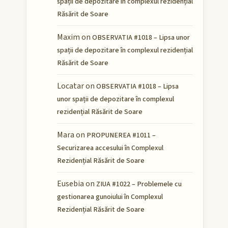
spații de depozitare în complexul rezidențial
Răsărit de Soare
Maxim
on
OBSERVATIA #1018 – Lipsa unor
spații de depozitare în complexul rezidențial
Răsărit de Soare
Locatar
on
OBSERVATIA #1018 – Lipsa
unor spații de depozitare în complexul
rezidențial Răsărit de Soare
Mara
on
PROPUNEREA #1011 –
Securizarea accesului în Complexul
Rezidențial Răsărit de Soare
Eusebia
on
ZIUA #1022 – Problemele cu
gestionarea gunoiului în Complexul
Rezidențial Răsărit de Soare