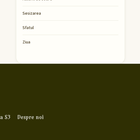
Sesizarea
Sfatul
Ziua
a S3
Despre noi