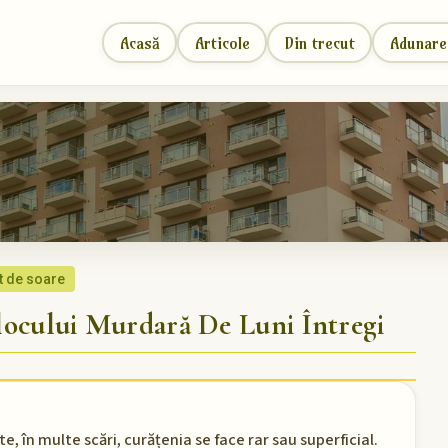
Acasă
Articole
Din trecut
Adunare
t de soare
cului Murdară De Luni Întregi
e, în multe scări, curățenia se face rar sau superficial.