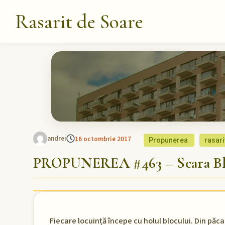
Rasarit de Soare
andrei
16 octombrie 2017
Propunerea
rasari
PROPUNEREA #463 – Scara Blo
Fiecare locuință începe cu holul blocului. Din păcat