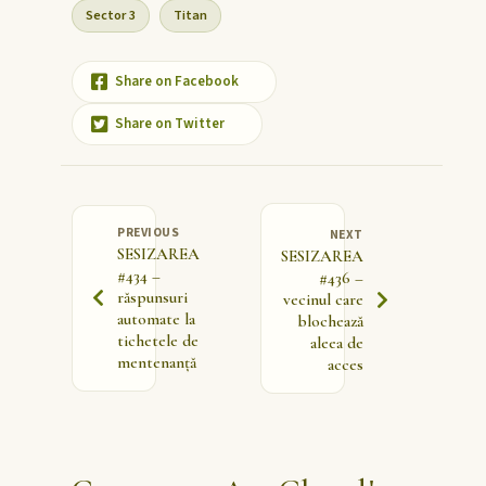
Sector 3
Titan
Share on Facebook
Share on Twitter
PREVIOUS
NEXT
SESIZAREA
SESIZAREA
#434 –
#436 –
răspunsuri
vecinul care
automate la
blochează
tichetele de
aleea de
mentenanță
acces