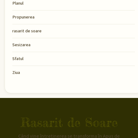
Planul
Propunerea
rasarit de soare
Sesizarea
Sfatul
Ziua
Rasarit de Soare
Când vine întreținerea se transforma în Apus de