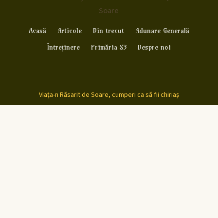
Soare
Acasă
Articole
Din trecut
Adunare Generală
Întreținere
Primăria S3
Despre noi
Viața-n Răsarit de Soare, cumperi ca să fii chiriaș