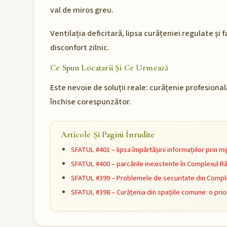
val de miros greu.
Ventilația deficitară, lipsa curățeniei regulate și 
disconfort zilnic.
Ce Spun Locatarii Și Ce Urmează
Este nevoie de soluții reale: curățenie profesiona
închise corespunzător.
Articole Și Pagini Înrudite
SFATUL #401 – lipsa împărtășirii informațiilor prin 
SFATUL #400 – parcările inexistente în Complexul R
SFATUL #399 – Problemele de securitate din Comple
SFATUL #398 – Curățenia din spațiile comune: o prio