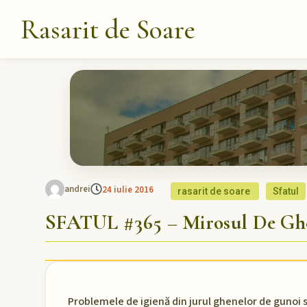
Rasarit de Soare
andrei
24 iulie 2016
rasarit de soare
Sfatul
SFATUL #365 – Mirosul De Ghen
Problemele de igienă din jurul ghenelor de gunoi se