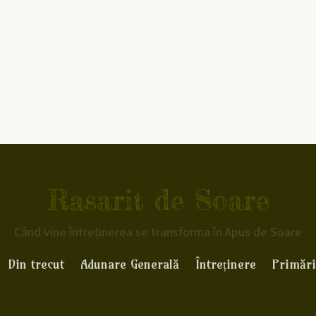
Rasarit de Soare
Când vine întreținerea se transforma în Apus de Soare
Din trecut
Adunare Generală
Întreținere
Primări