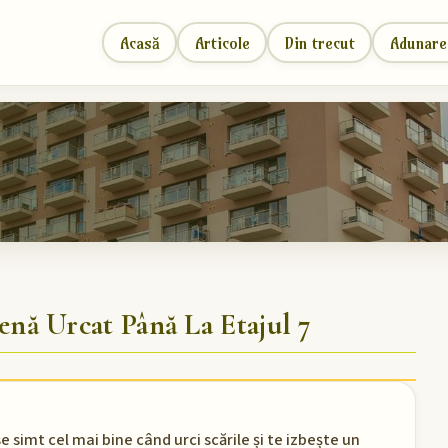
Acasă
Articole
Din trecut
Adunare
ă Urcat Până La Etajul 7
 simt cel mai bine când urci scările și te izbește un