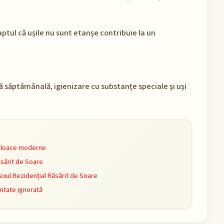
faptul că ușile nu sunt etanșe contribuie la un
lă săptămânală, igienizare cu substanțe speciale și uși
mijloace moderne
ăsărit de Soare
xul Rezidențial Răsărit de Soare
ritate ignorată