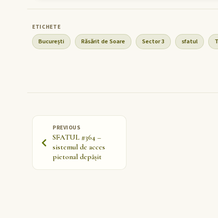
București
Răsărit de Soare
Sector 3
sfatul
T
PREVIOUS
SFATUL #364 –
sistemul de acces
pietonal depășit