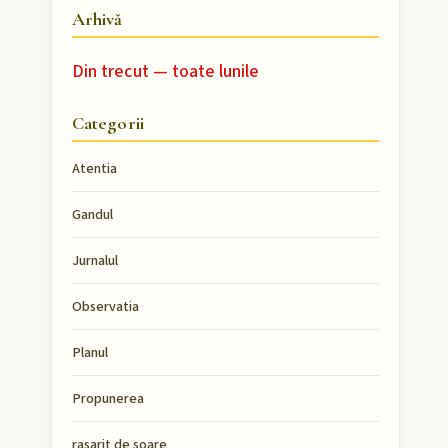
Arhivă
Din trecut — toate lunile
Categorii
Atentia
Gandul
Jurnalul
Observatia
Planul
Propunerea
rasarit de soare