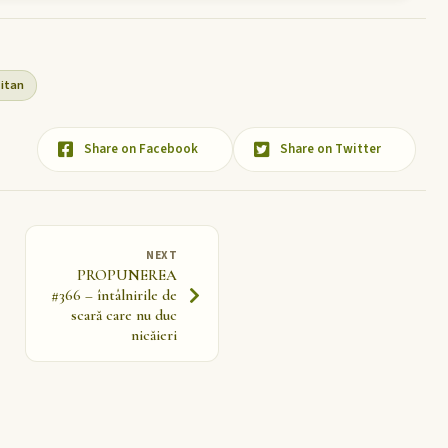
itan
Share on Facebook
Share on Twitter
NEXT
PROPUNEREA
#366 – întâlnirile de
scară care nu duc
nicăieri