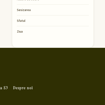
Sesizarea
Sfatul
Ziua
a S3
Despre noi