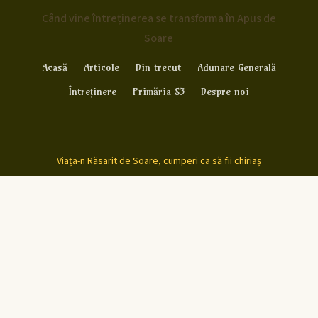
Când vine întreținerea se transforma în Apus de
Soare
Acasă
Articole
Din trecut
Adunare Generală
Întreținere
Primăria S3
Despre noi
Viața-n Răsarit de Soare, cumperi ca să fii chiriaș