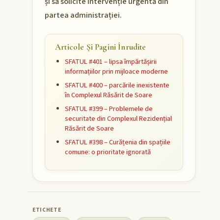
și să solicite intervenție urgentă din
partea administrației.
Articole Și Pagini Înrudite
SFATUL #401 – lipsa împărtășirii
informațiilor prin mijloace moderne
SFATUL #400 – parcările inexistente
în Complexul Răsărit de Soare
SFATUL #399 – Problemele de
securitate din Complexul Rezidențial
Răsărit de Soare
SFATUL #398 – Curățenia din spațiile
comune: o prioritate ignorată