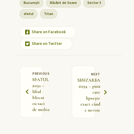
București
Răsărit de Soare
Sector 3
sfatul
Titan
Share on Facebook
Share on Twitter
PREVIOUS
NEXT
SFATUL
SESIZAREA
#292 –
#294 – paza
liftul
care
blocat
lipsește
cu saci
exact când
de moloz
e nevoie