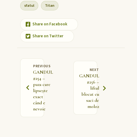
sfatul
Titan
Share on Facebook
Share on Twitter
PREVIOUS
NEXT
GANDUL
GANDUL
#254 –
#256 –
paza care
liftul
lipsește
blocat cu
exact
saci de
când e
moloz
nevoie