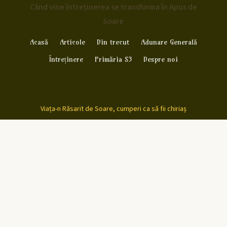
Când vine întreținerea se transforma în Apus de
Soare
Acasă
Articole
Din trecut
Adunare Generală
Întreținere
Primăria S3
Despre noi
Viața-n Răsarit de Soare, cumperi ca să fii chiriaș