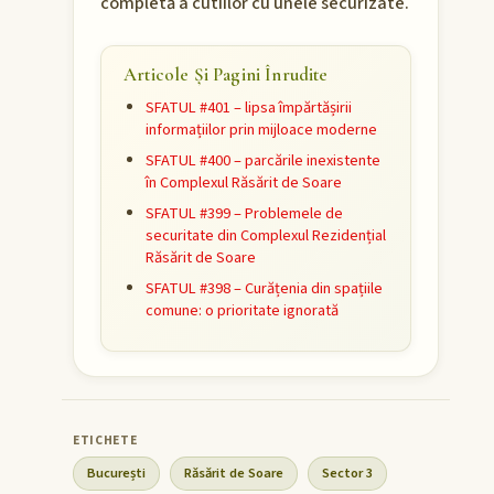
completă a cutiilor cu unele securizate.
Articole Și Pagini Înrudite
SFATUL #401 – lipsa împărtășirii
informațiilor prin mijloace moderne
SFATUL #400 – parcările inexistente
în Complexul Răsărit de Soare
SFATUL #399 – Problemele de
securitate din Complexul Rezidențial
Răsărit de Soare
SFATUL #398 – Curățenia din spațiile
comune: o prioritate ignorată
București
Răsărit de Soare
Sector 3