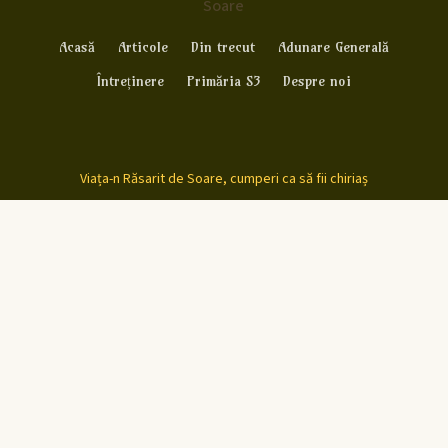
Soare
Acasă
Articole
Din trecut
Adunare Generală
Întreținere
Primăria S3
Despre noi
Viața-n Răsarit de Soare, cumperi ca să fii chiriaș