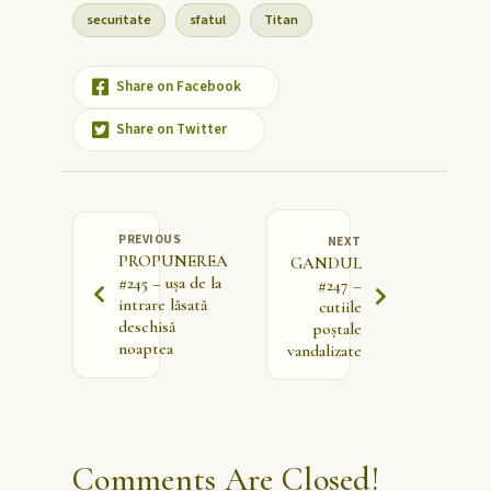
securitate
sfatul
Titan
Share on Facebook
Share on Twitter
PREVIOUS
NEXT
PROPUNEREA
GANDUL
#245 – ușa de la
#247 –
intrare lăsată
cutiile
deschisă
poștale
noaptea
vandalizate
Comments Are Closed!