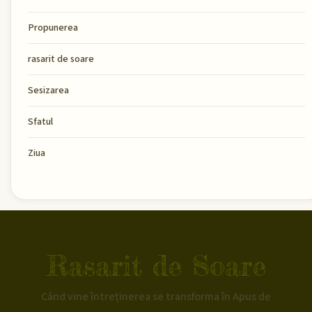
Propunerea
rasarit de soare
Sesizarea
Sfatul
Ziua
Rasarit de Soare
Când vine întreținerea se transforma în Apus de