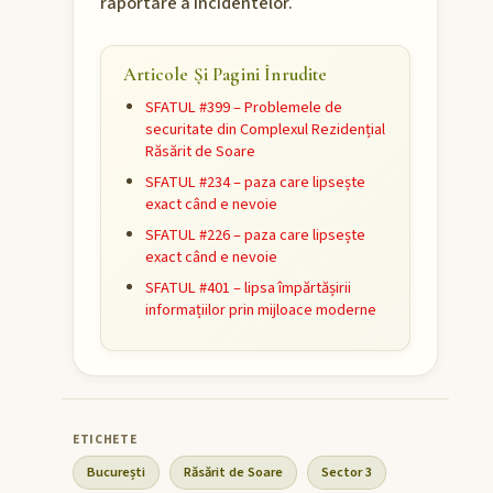
raportare a incidentelor.
Articole Și Pagini Înrudite
SFATUL #399 – Problemele de
securitate din Complexul Rezidențial
Răsărit de Soare
SFATUL #234 – paza care lipsește
exact când e nevoie
SFATUL #226 – paza care lipsește
exact când e nevoie
SFATUL #401 – lipsa împărtășirii
informațiilor prin mijloace moderne
București
Răsărit de Soare
Sector 3