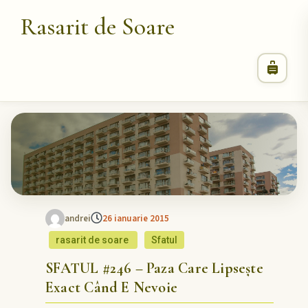
Rasarit de Soare
andrei
26 ianuarie 2015
rasarit de soare
Sfatul
SFATUL #246 – Paza Care Lipsește
Exact Când E Nevoie