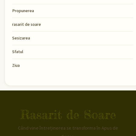
Propunerea
rasarit de soare
Sesizarea
Sfatul
Ziua
Rasarit de Soare
Când vine întreținerea se transforma în Apus de