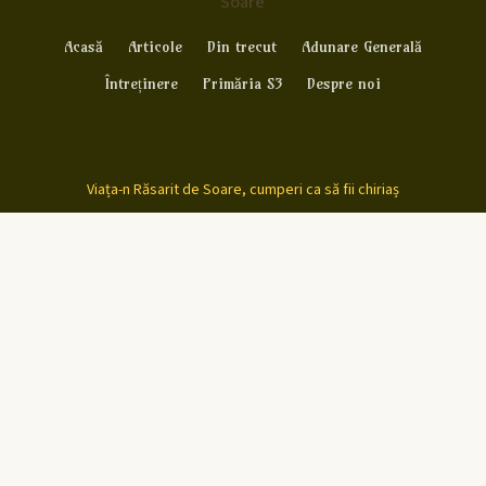
Soare
Acasă
Articole
Din trecut
Adunare Generală
Întreținere
Primăria S3
Despre noi
Viața-n Răsarit de Soare, cumperi ca să fii chiriaș