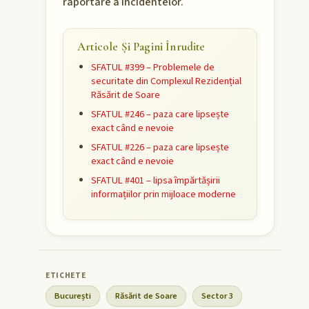
raportare a incidentelor.
Articole Și Pagini Înrudite
SFATUL #399 – Problemele de
securitate din Complexul Rezidențial
Răsărit de Soare
SFATUL #246 – paza care lipsește
exact când e nevoie
SFATUL #226 – paza care lipsește
exact când e nevoie
SFATUL #401 – lipsa împărtășirii
informațiilor prin mijloace moderne
București
Răsărit de Soare
Sector 3