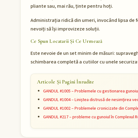
pliante sau, mai rău, ținte pentru hoți.
Administrația ridică din umeri, invocând lipsa de f
nevoiți să își improvizeze soluții.
Ce Spun Locatarii Și Ce Urmează
Este nevoie de un set minim de măsuri: supravegher
schimbarea completă a cutiilor cu unele securiza
Articole Și Pagini Înrudite
GANDUL #1005 – Problemele cu gestionarea gunoiulu
GANDUL #1004 – Liniștea distrusă de nesimțirea vec
GANDUL #1002 – Problemele cronicizate din Complex
GANDUL #217 – probleme cu gunoiul în Complexul Re