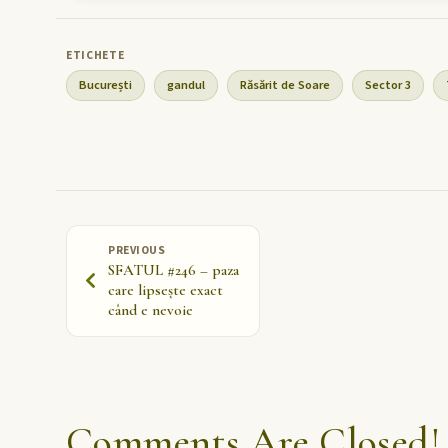
București
gandul
Răsărit de Soare
Sector 3
PREVIOUS
SFATUL #246 – paza
care lipsește exact
când e nevoie
Comments Are Closed!