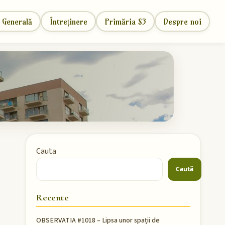
 Generală
Întreținere
Primăria S3
Despre noi
Cauta
Caută
Recente
OBSERVATIA #1018 – Lipsa unor spații de