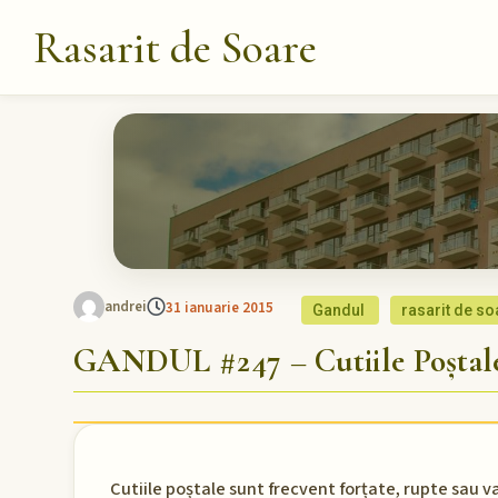
Rasarit de Soare
andrei
31 ianuarie 2015
Gandul
rasarit de so
GANDUL #247 – Cutiile Poștale
Cutiile poștale sunt frecvent forțate, rupte sau 