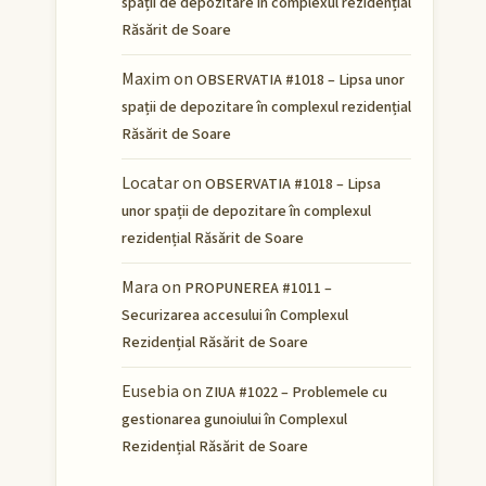
spații de depozitare în complexul rezidențial
Răsărit de Soare
Maxim
on
OBSERVATIA #1018 – Lipsa unor
spații de depozitare în complexul rezidențial
Răsărit de Soare
Locatar
on
OBSERVATIA #1018 – Lipsa
unor spații de depozitare în complexul
rezidențial Răsărit de Soare
Mara
on
PROPUNEREA #1011 –
Securizarea accesului în Complexul
Rezidențial Răsărit de Soare
Eusebia
on
ZIUA #1022 – Problemele cu
gestionarea gunoiului în Complexul
Rezidențial Răsărit de Soare