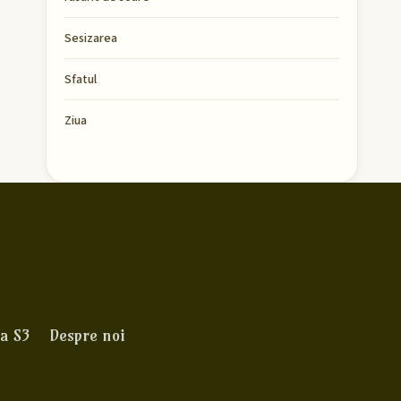
Sesizarea
Sfatul
Ziua
a S3
Despre noi