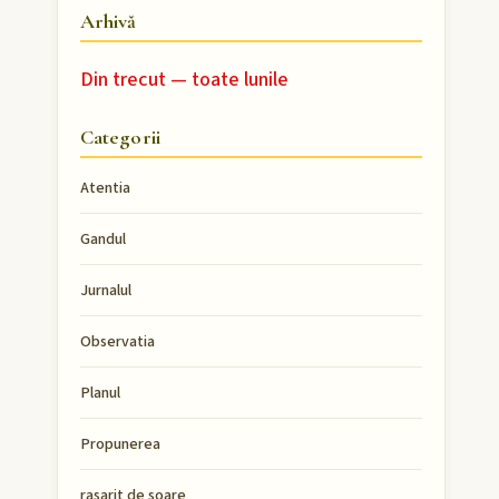
Arhivă
Din trecut — toate lunile
Categorii
Atentia
Gandul
Jurnalul
Observatia
Planul
Propunerea
rasarit de soare