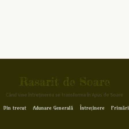
Rasarit de Soare
Când vine întreținerea se transforma în Apus de Soare
Din trecut
Adunare Generală
Întreținere
Primări