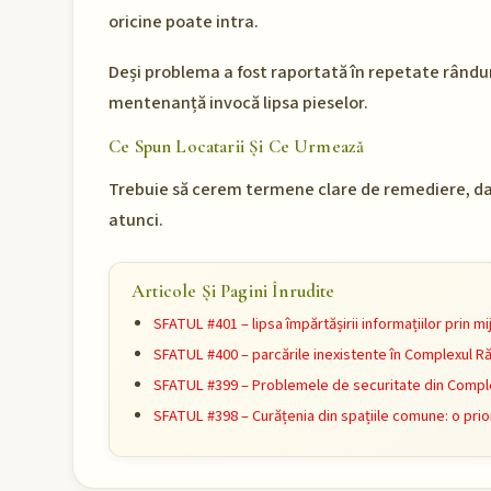
oricine poate intra.
Deși problema a fost raportată în repetate rânduri
mentenanță invocă lipsa pieselor.
Ce Spun Locatarii Și Ce Urmează
Trebuie să cerem termene clare de remediere, da
atunci.
Articole Și Pagini Înrudite
SFATUL #401 – lipsa împărtășirii informațiilor prin 
SFATUL #400 – parcările inexistente în Complexul R
SFATUL #399 – Problemele de securitate din Comple
SFATUL #398 – Curățenia din spațiile comune: o prio