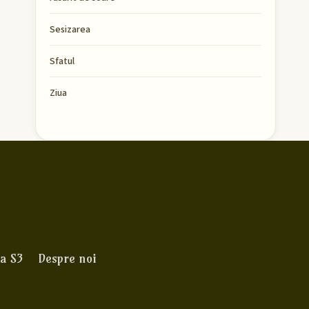
Sesizarea
Sfatul
Ziua
a S3
Despre noi