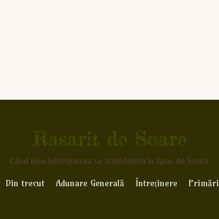
Rasarit de Soare
Când vine întreținerea se transforma în Apus de Soare
Din trecut
Adunare Generală
Întreținere
Primări