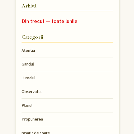
Arhivă
Din trecut — toate lunile
Categorii
Atentia
Gandul
Jurnalul
Observatia
Planul
Propunerea
rasarit de soare