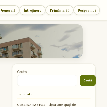
 Generală
Întreținere
Primăria S3
Despre noi
Cauta
Caută
Recente
OBSERVATIA #1018 – Lipsa unor spații de