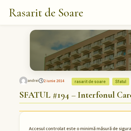
Rasarit de Soare
andrei
2 iunie 2014
rasarit de soare
Sfatul
SFATUL #194 – Interfonul Care
Accesul controlat este o minimă măsură de sigura