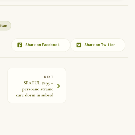
itan
Share on Facebook
Share on Twitter
NEXT
SFATUL #195 –
persoane străine
care dorm în subsol