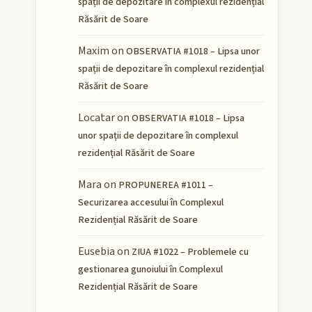
spații de depozitare în complexul rezidențial
Răsărit de Soare
Maxim
on
OBSERVATIA #1018 – Lipsa unor
spații de depozitare în complexul rezidențial
Răsărit de Soare
Locatar
on
OBSERVATIA #1018 – Lipsa
unor spații de depozitare în complexul
rezidențial Răsărit de Soare
Mara
on
PROPUNEREA #1011 –
Securizarea accesului în Complexul
Rezidențial Răsărit de Soare
Eusebia
on
ZIUA #1022 – Problemele cu
gestionarea gunoiului în Complexul
Rezidențial Răsărit de Soare