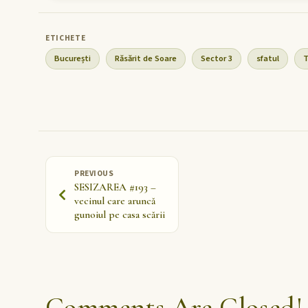
București
Răsărit de Soare
Sector 3
sfatul
T
PREVIOUS
SESIZAREA #193 –
vecinul care aruncă
gunoiul pe casa scării
Comments Are Closed!