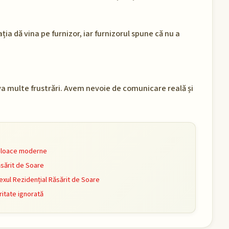
ția dă vina pe furnizor, iar furnizorul spune că nu a
olva multe frustrări. Avem nevoie de comunicare reală și
mijloace moderne
ăsărit de Soare
xul Rezidențial Răsărit de Soare
ritate ignorată