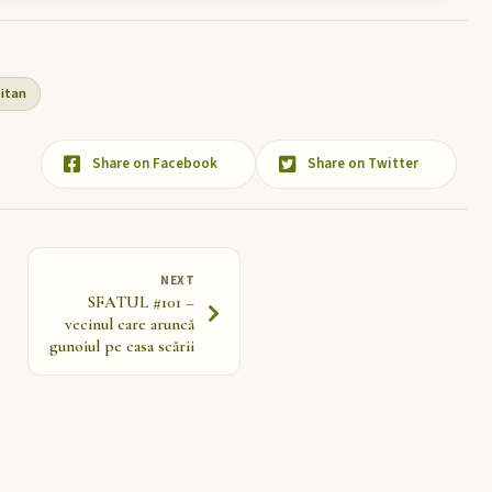
itan
Share on Facebook
Share on Twitter
NEXT
SFATUL #101 –
vecinul care aruncă
gunoiul pe casa scării