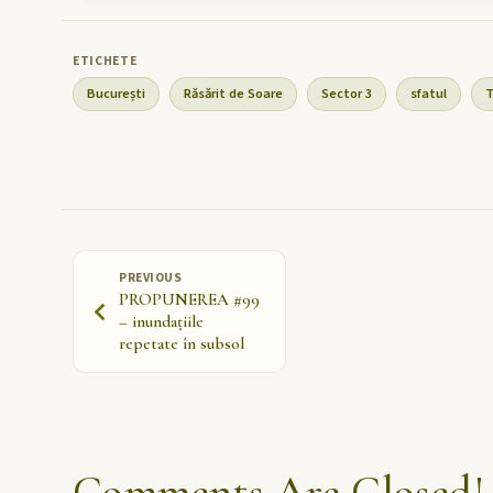
București
Răsărit de Soare
Sector 3
sfatul
T
PREVIOUS
PROPUNEREA #99
– inundațiile
repetate în subsol
Comments Are Closed!