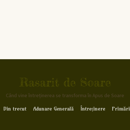
Rasarit de Soare
Când vine întreținerea se transforma în Apus de Soare
Din trecut
Adunare Generală
Întreținere
Primări