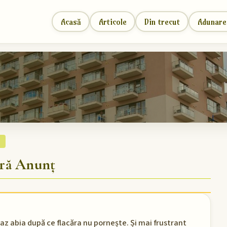
Acasă
Articole
Din trecut
Adunare
l
ără Anunț
 gaz abia după ce flacăra nu pornește. Și mai frustrant