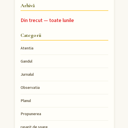
Arhivă
Din trecut — toate lunile
Categorii
Atentia
Gandul
Jurnalul
Observatia
Planul
Propunerea
rasarit de soare