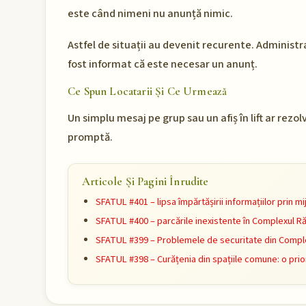
este când nimeni nu anunță nimic.
Astfel de situații au devenit recurente. Administra
fost informat că este necesar un anunț.
Ce Spun Locatarii Și Ce Urmează
Un simplu mesaj pe grup sau un afiș în lift ar rez
promptă.
Articole Și Pagini Înrudite
SFATUL #401 – lipsa împărtășirii informațiilor prin 
SFATUL #400 – parcările inexistente în Complexul R
SFATUL #399 – Problemele de securitate din Comple
SFATUL #398 – Curățenia din spațiile comune: o prio