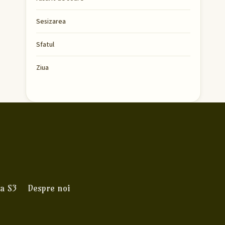
Sesizarea
Sfatul
Ziua
a S3
Despre noi