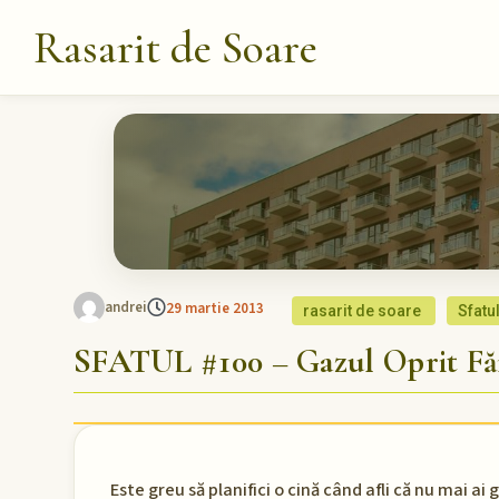
Rasarit de Soare
andrei
29 martie 2013
rasarit de soare
Sfatu
SFATUL #100 – Gazul Oprit F
Este greu să planifici o cină când afli că nu mai ai