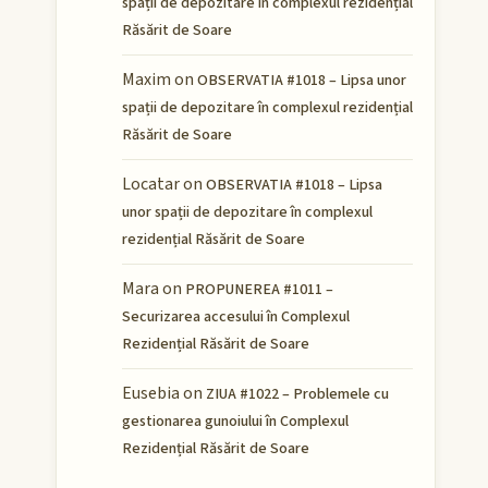
spații de depozitare în complexul rezidențial
Răsărit de Soare
Maxim
on
OBSERVATIA #1018 – Lipsa unor
spații de depozitare în complexul rezidențial
Răsărit de Soare
Locatar
on
OBSERVATIA #1018 – Lipsa
unor spații de depozitare în complexul
rezidențial Răsărit de Soare
Mara
on
PROPUNEREA #1011 –
Securizarea accesului în Complexul
Rezidențial Răsărit de Soare
Eusebia
on
ZIUA #1022 – Problemele cu
gestionarea gunoiului în Complexul
Rezidențial Răsărit de Soare