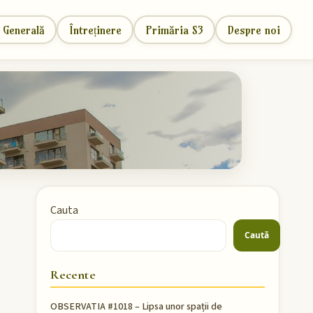
 Generală
Întreținere
Primăria S3
Despre noi
Cauta
Caută
Recente
OBSERVATIA #1018 – Lipsa unor spații de