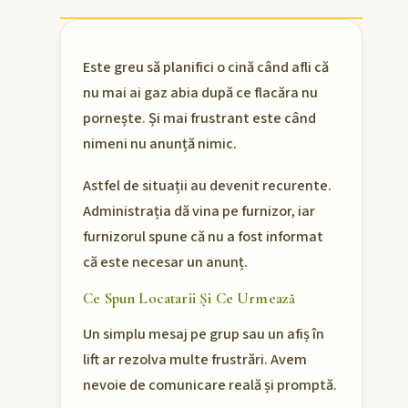
Este greu să planifici o cină când afli că
nu mai ai gaz abia după ce flacăra nu
pornește. Și mai frustrant este când
nimeni nu anunță nimic.
Astfel de situații au devenit recurente.
Administrația dă vina pe furnizor, iar
furnizorul spune că nu a fost informat
că este necesar un anunț.
Ce Spun Locatarii Și Ce Urmează
Un simplu mesaj pe grup sau un afiș în
lift ar rezolva multe frustrări. Avem
nevoie de comunicare reală și promptă.