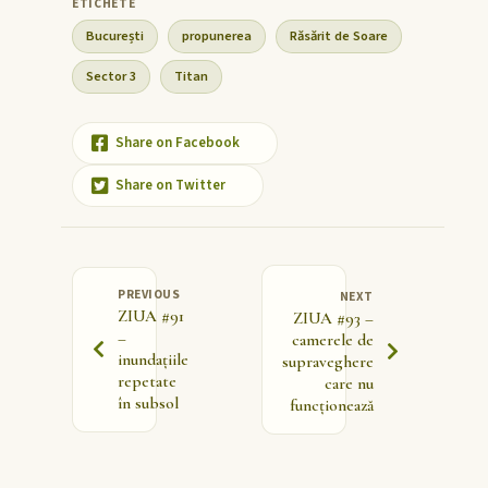
București
propunerea
Răsărit de Soare
Sector 3
Titan
Share on Facebook
Share on Twitter
PREVIOUS
NEXT
ZIUA #91
ZIUA #93 –
–
camerele de
inundațiile
supraveghere
repetate
care nu
în subsol
funcționează