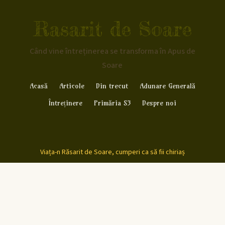
Rasarit de Soare
Când vine întreținerea se transforma în Apus de
Soare
Acasă
Articole
Din trecut
Adunare Generală
Întreținere
Primăria S3
Despre noi
Viața-n Răsarit de Soare, cumperi ca să fii chiriaș