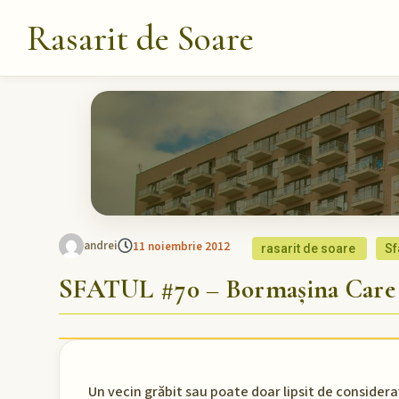
Rasarit de Soare
andrei
11 noiembrie 2012
rasarit de soare
Sf
SFATUL #70 – Bormașina Care 
Un vecin grăbit sau poate doar lipsit de consideraț