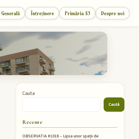
 Generală
Întreținere
Primăria S3
Despre noi
Cauta
Caută
Recente
OBSERVATIA #1018 – Lipsa unor spații de