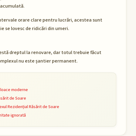
re acumulată.
ntervale orare clare pentru lucrări, acestea sunt
e se lovesc de ridicări din umeri.
tă dreptul la renovare, dar totul trebuie făcut
. Complexul nu este șantier permanent.
mijloace moderne
ăsărit de Soare
xul Rezidențial Răsărit de Soare
ritate ignorată