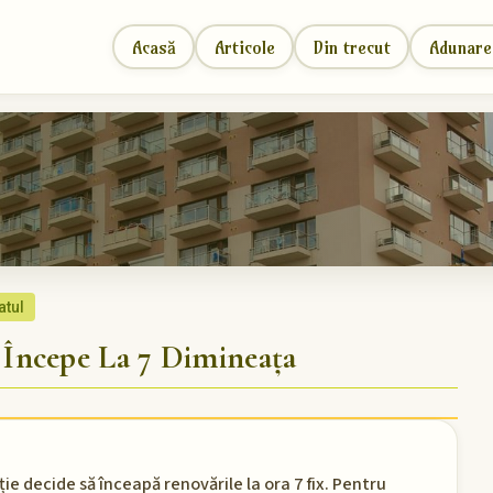
Acasă
Articole
Din trecut
Adunare
atul
Începe La 7 Dimineața
ie decide să înceapă renovările la ora 7 fix. Pentru