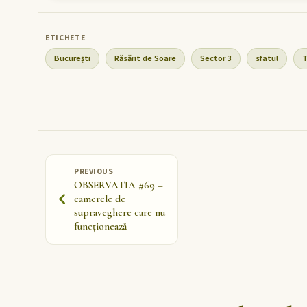
București
Răsărit de Soare
Sector 3
sfatul
T
PREVIOUS
OBSERVATIA #69 –
camerele de
supraveghere care nu
funcționează