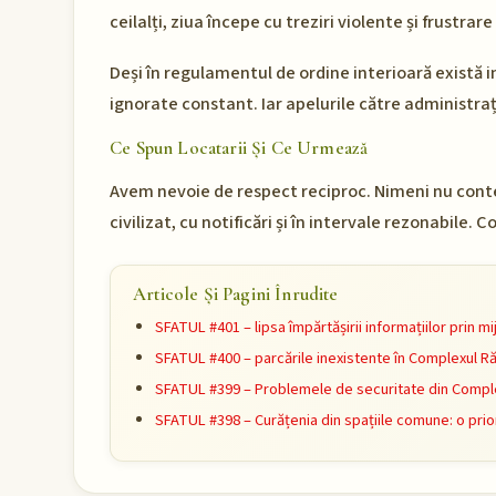
ceilalți, ziua începe cu treziri violente și frustra
Deși în regulamentul de ordine interioară există i
ignorate constant. Iar apelurile către administrați
Ce Spun Locatarii Și Ce Urmează
Avem nevoie de respect reciproc. Nimeni nu contes
civilizat, cu notificări și în intervale rezonabile
Articole Și Pagini Înrudite
SFATUL #401 – lipsa împărtășirii informațiilor prin 
SFATUL #400 – parcările inexistente în Complexul R
SFATUL #399 – Problemele de securitate din Comple
SFATUL #398 – Curățenia din spațiile comune: o prio