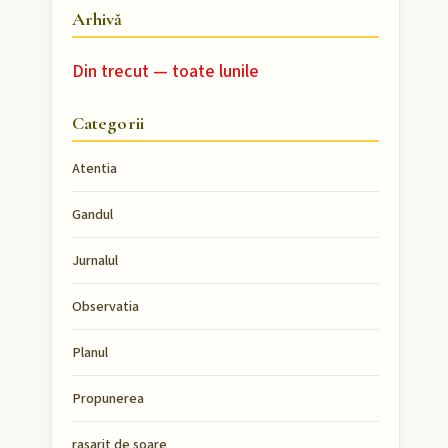
Arhivă
Din trecut — toate lunile
Categorii
Atentia
Gandul
Jurnalul
Observatia
Planul
Propunerea
rasarit de soare