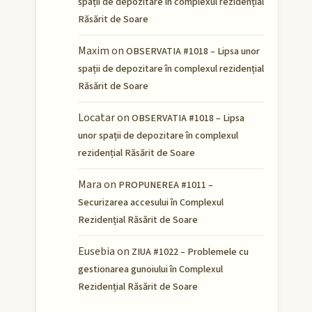
spații de depozitare în complexul rezidențial
Răsărit de Soare
Maxim
on
OBSERVATIA #1018 – Lipsa unor
spații de depozitare în complexul rezidențial
Răsărit de Soare
Locatar
on
OBSERVATIA #1018 – Lipsa
unor spații de depozitare în complexul
rezidențial Răsărit de Soare
Mara
on
PROPUNEREA #1011 –
Securizarea accesului în Complexul
Rezidențial Răsărit de Soare
Eusebia
on
ZIUA #1022 – Problemele cu
gestionarea gunoiului în Complexul
Rezidențial Răsărit de Soare