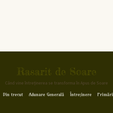
Rasarit de Soare
Când vine întreținerea se transforma în Apus de Soare
Din trecut
Adunare Generală
Întreținere
Primări