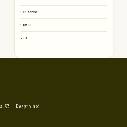
Sesizarea
Sfatul
Ziua
a S3
Despre noi