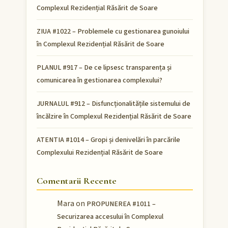
Complexul Rezidențial Răsărit de Soare
ZIUA #1022 – Problemele cu gestionarea gunoiului
în Complexul Rezidențial Răsărit de Soare
PLANUL #917 – De ce lipsesc transparența și
comunicarea în gestionarea complexului?
JURNALUL #912 – Disfuncționalitățile sistemului de
încălzire în Complexul Rezidențial Răsărit de Soare
ATENTIA #1014 – Gropi și denivelări în parcările
Complexului Rezidențial Răsărit de Soare
Comentarii Recente
Mara
on
PROPUNEREA #1011 –
Securizarea accesului în Complexul