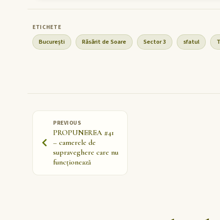
București
Răsărit de Soare
Sector 3
sfatul
T
PREVIOUS
PROPUNEREA #41
– camerele de
supraveghere care nu
funcționează