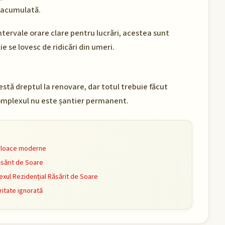
re acumulată.
ntervale orare clare pentru lucrări, acestea sunt
e se lovesc de ridicări din umeri.
tă dreptul la renovare, dar totul trebuie făcut
. Complexul nu este șantier permanent.
mijloace moderne
ăsărit de Soare
xul Rezidențial Răsărit de Soare
ritate ignorată