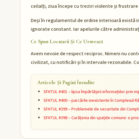
ceilalți, ziua începe cu treziri violente și frustra
Deși în regulamentul de ordine interioară există i
ignorate constant. Iar apelurile către administrați
Ce Spun Locatarii Și Ce Urmează
Avem nevoie de respect reciproc. Nimeni nu contes
civilizat, cu notificări și în intervale rezonabile
Articole Și Pagini Înrudite
SFATUL #401 – lipsa împărtășirii informațiilor prin 
SFATUL #400 – parcările inexistente în Complexul R
SFATUL #399 – Problemele de securitate din Comple
SFATUL #398 – Curățenia din spațiile comune: o prio