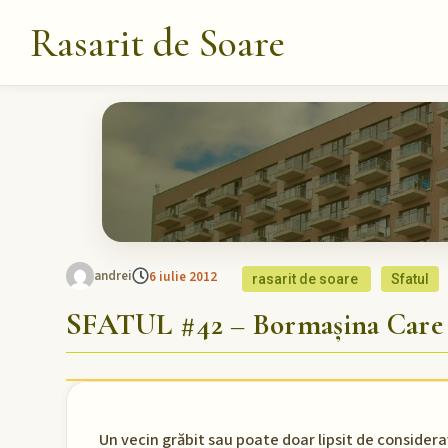
Rasarit de Soare
andrei
6 iulie 2012
rasarit de soare
Sfatul
SFATUL #42 – Bormașina Care 
Un vecin grăbit sau poate doar lipsit de consideraț