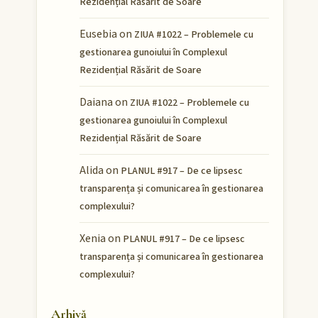
Rezidențial Răsărit de Soare
Eusebia
on
ZIUA #1022 – Problemele cu
gestionarea gunoiului în Complexul
Rezidențial Răsărit de Soare
Daiana
on
ZIUA #1022 – Problemele cu
gestionarea gunoiului în Complexul
Rezidențial Răsărit de Soare
Alida
on
PLANUL #917 – De ce lipsesc
transparența și comunicarea în gestionarea
complexului?
Xenia
on
PLANUL #917 – De ce lipsesc
transparența și comunicarea în gestionarea
complexului?
Arhivă