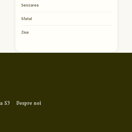
Sesizarea
Sfatul
Ziua
a S3
Despre noi