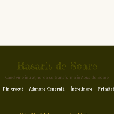
Rasarit de Soare
Când vine întreținerea se transforma în Apus de Soare
Din trecut
Adunare Generală
Întreținere
Primări