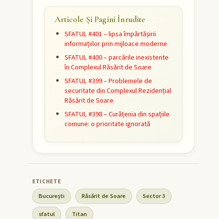
Articole Și Pagini Înrudite
SFATUL #401 – lipsa împărtășirii
informațiilor prin mijloace moderne
SFATUL #400 – parcările inexistente
în Complexul Răsărit de Soare
SFATUL #399 – Problemele de
securitate din Complexul Rezidențial
Răsărit de Soare
SFATUL #398 – Curățenia din spațiile
comune: o prioritate ignorată
București
Răsărit de Soare
Sector 3
sfatul
Titan