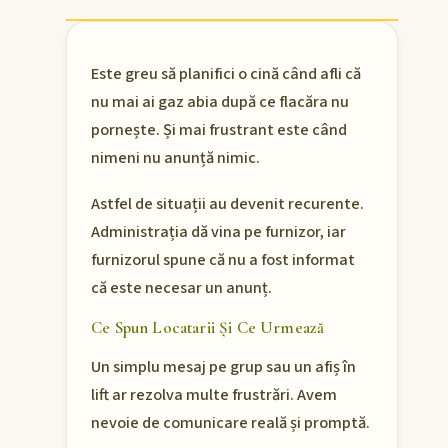
Este greu să planifici o cină când afli că
nu mai ai gaz abia după ce flacăra nu
pornește. Și mai frustrant este când
nimeni nu anunță nimic.
Astfel de situații au devenit recurente.
Administrația dă vina pe furnizor, iar
furnizorul spune că nu a fost informat
că este necesar un anunț.
Ce Spun Locatarii Și Ce Urmează
Un simplu mesaj pe grup sau un afiș în
lift ar rezolva multe frustrări. Avem
nevoie de comunicare reală și promptă.