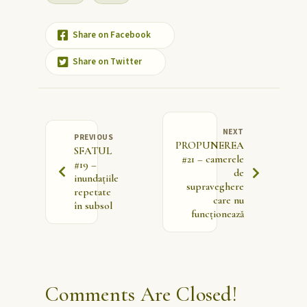
Share on Facebook
Share on Twitter
NEXT
PREVIOUS
PROPUNEREA
SFATUL
#21 – camerele
#19 –
de
inundațiile
supraveghere
repetate
care nu
în subsol
funcționează
Comments Are Closed!