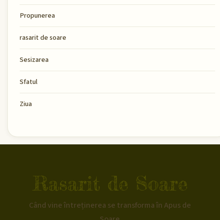
Propunerea
rasarit de soare
Sesizarea
Sfatul
Ziua
Rasarit de Soare
Când vine întreținerea se transforma în Apus de
Soare