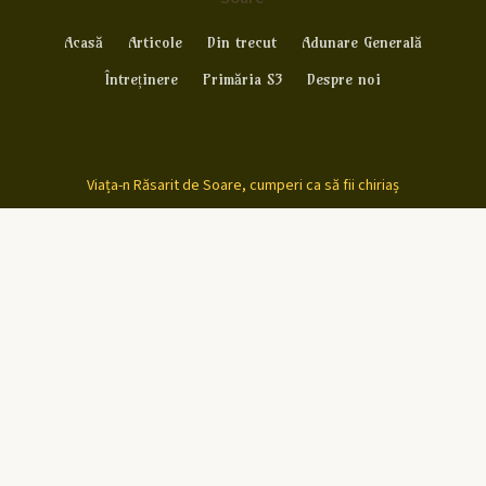
Acasă
Articole
Din trecut
Adunare Generală
Întreținere
Primăria S3
Despre noi
Viața-n Răsarit de Soare, cumperi ca să fii chiriaș