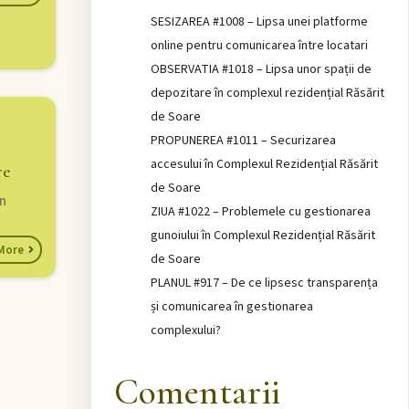
SESIZAREA #1008 – Lipsa unei platforme
online pentru comunicarea între locatari
OBSERVATIA #1018 – Lipsa unor spații de
depozitare în complexul rezidențial Răsărit
de Soare
PROPUNEREA #1011 – Securizarea
accesului în Complexul Rezidențial Răsărit
re
de Soare
în
ZIUA #1022 – Problemele cu gestionarea
gunoiului în Complexul Rezidențial Răsărit
More
de Soare
PLANUL #917 – De ce lipsesc transparența
și comunicarea în gestionarea
complexului?
Comentarii