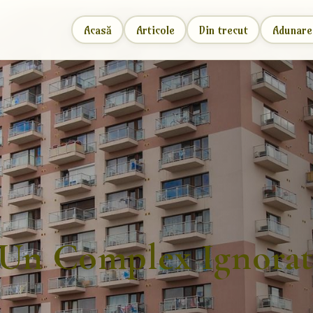
Acasă
Articole
Din trecut
Adunare
-Un Complex Ignorat