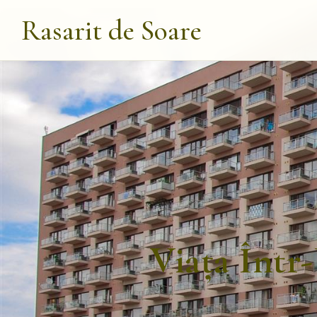
Rasarit de Soare
Viața Într