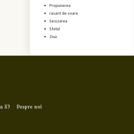
Propunerea
rasarit de soare
Sesizarea
Sfatul
Ziua
a S3
Despre noi