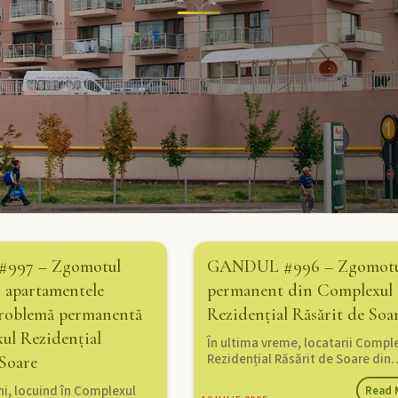
997 – Zgomotul
GANDUL #996 – Zgomotu
n apartamentele
permanent din Complexul
problemă permanentă
Rezidențial Răsărit de Soa
ul Rezidențial
În ultima vreme, locatarii Compl
Rezidențial Răsărit de Soare din
 Soare
uni, locuind în Complexul
Read 