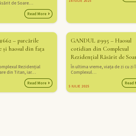
16
IULIE 2025
Răsărit de Soare…
Read More
62 – parcările
GANDUL #995 – Haosul
e și haosul din fața
cotidian din Complexul
Rezidențial Răsărit de Soa
omplexul Rezidențial
În ultima vreme, viața de zi cu zi 
are din Titan, iar…
Complexul…
Read More
Read 
5
IULIE 2025