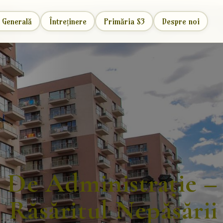
 Generală
Întreținere
Primăria S3
Despre noi
 De Administrație –
Răsăritul Nepăsării