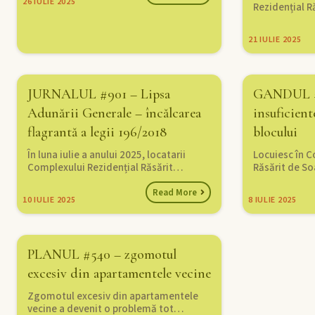
26
IULIE 2025
Rezidențial 
21
IULIE 2025
JURNALUL #901 – Lipsa
GANDUL #6
Adunării Generale – încălcarea
insuficient
flagrantă a legii 196/2018
blocului
În luna iulie a anului 2025, locatarii
Locuiesc în C
Complexului Rezidențial Răsărit…
Răsărit de So
Read More
10
IULIE 2025
8
IULIE 2025
PLANUL #540 – zgomotul
excesiv din apartamentele vecine
Zgomotul excesiv din apartamentele
vecine a devenit o problemă tot…