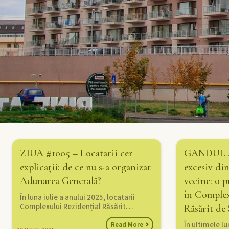
ZIUA #1005 – Locatarii cer
GANDUL #
explicații: de ce nu s-a organizat
excesiv di
Adunarea Generală?
vecine: o 
în Complex
În luna iulie a anului 2025, locatarii
Complexului Rezidențial Răsărit…
Răsărit de
În ultimele l
Read More