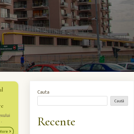
l
Cauta
Caută
re
exului
Recente
…
More