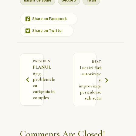
Răsărit de Soare
Sector 3
Titan
Share on Facebook
Share on Twitter
PREVIOUS
NEXT
PLANUL
Lucrări fără
#795 –
autorizație
problemele
și
cu
improvizații
curățenia în
periculoase
complex
sub scări
Comments Are Closed!