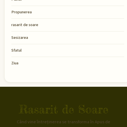
Propunerea
rasarit de soare
Sesizarea
Sfatul
Ziua
Rasarit de Soare
Când vine întreținerea se transforma în Apus de