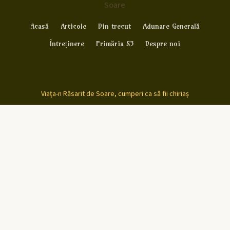
Soare
Acasă
Articole
Din trecut
Adunare Generală
Întreținere
Primăria S3
Despre noi
Viața-n Răsarit de Soare, cumperi ca să fii chiriaș