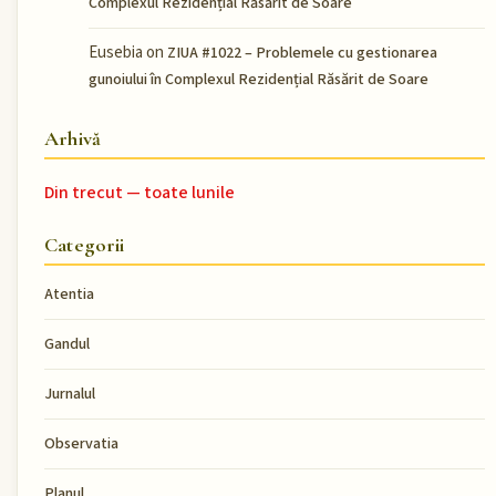
Complexul Rezidențial Răsărit de Soare
Eusebia
on
ZIUA #1022 – Problemele cu gestionarea
gunoiului în Complexul Rezidențial Răsărit de Soare
Arhivă
Din trecut — toate lunile
Categorii
Atentia
Gandul
Jurnalul
Observatia
Planul