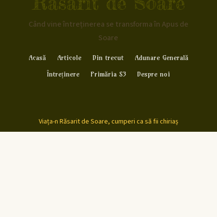
Rasarit de Soare
Când vine întreținerea se transforma în Apus de
Soare
Acasă
Articole
Din trecut
Adunare Generală
Întreținere
Primăria S3
Despre noi
Viața-n Răsarit de Soare, cumperi ca să fii chiriaș