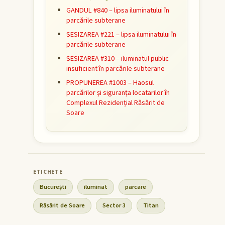
GANDUL #840 – lipsa iluminatului în
parcările subterane
SESIZAREA #221 – lipsa iluminatului în
parcările subterane
SESIZAREA #310 – iluminatul public
insuficient în parcările subterane
PROPUNEREA #1003 – Haosul
parcărilor și siguranța locatarilor în
Complexul Rezidențial Răsărit de
Soare
București
iluminat
parcare
Răsărit de Soare
Sector 3
Titan