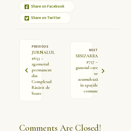
Share on Facebook
Share on Twitter
PREVIOUS
NEXT
JURNALUL
SESIZAREA
#653 –
#757 –
zgomotul
gunoiul care
permanent
se
din
acumulează
Complexul
în spațiile
Răsărit de
comune
Soare
Comments Are Closed!