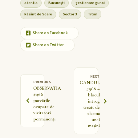
atentia
București
gestionare gunoi
Răsărit de Soare
Sector 3
Titan
Share on Facebook
Share on Twitter
NEXT
PREVIOUS
GANDUL
OBSERVATIA
#968 –
#966 –
blocul
parcările
întreg
ocupate de
trezit de
vizitatori
alarma
permanenți
unei
mașini