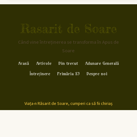
Rasarit de Soare
Când vine întreținerea se transforma în Apus de
Soare
Acasă
Articole
Din trecut
Adunare Generală
Întreținere
Primăria S3
Despre noi
Viața-n Răsarit de Soare, cumperi ca să fii chiriaș