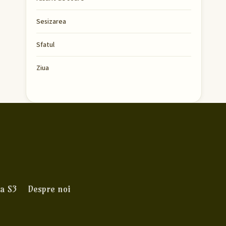
Sesizarea
Sfatul
Ziua
a S3
Despre noi