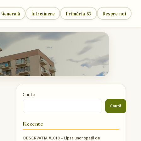
 Generală
Întreținere
Primăria S3
Despre noi
Cauta
Caută
Recente
OBSERVATIA #1018 – Lipsa unor spații de