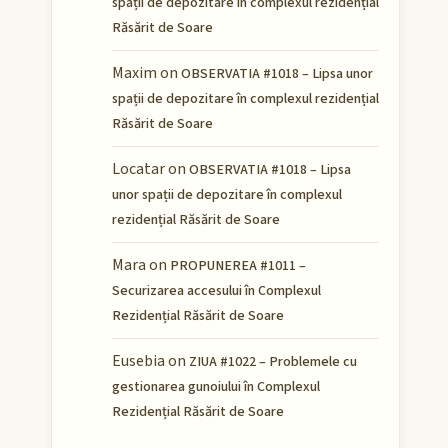
spații de depozitare în complexul rezidențial
Răsărit de Soare
Maxim
on
OBSERVATIA #1018 – Lipsa unor
spații de depozitare în complexul rezidențial
Răsărit de Soare
Locatar
on
OBSERVATIA #1018 – Lipsa
unor spații de depozitare în complexul
rezidențial Răsărit de Soare
Mara
on
PROPUNEREA #1011 –
Securizarea accesului în Complexul
Rezidențial Răsărit de Soare
Eusebia
on
ZIUA #1022 – Problemele cu
gestionarea gunoiului în Complexul
Rezidențial Răsărit de Soare