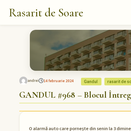
Rasarit de Soare
andrei
14 februarie 2024
Gandul
rasarit de s
GANDUL #968 – Blocul Întreg 
O alarmă auto care pornește din senin la 3 dimine