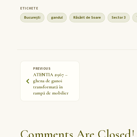
București
gandul
Răsărit de Soare
Sector 3
PREVIOUS
ATENTIA #967 –
ghena de gunoi
transformată în
rampă de mobilier
Comments Are Closed!