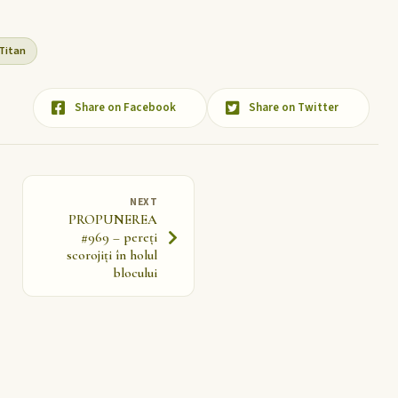
Titan
Share on Facebook
Share on Twitter
NEXT
PROPUNEREA
#969 – pereți
scorojiți în holul
blocului