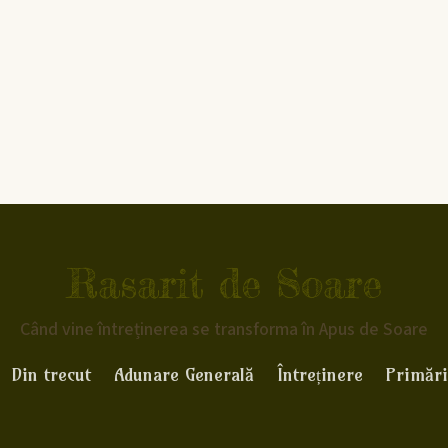
Rasarit de Soare
Când vine întreținerea se transforma în Apus de Soare
Din trecut
Adunare Generală
Întreținere
Primări