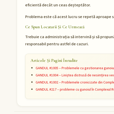
eficientă decât un ceas deșteptător.
Problema este că acest lucru se repetă aproape să
Ce Spun Locatarii Și Ce Urmează
Trebuie ca administrația să intervină și să propun
responsabil pentru astfel de cazuri.
Articole Și Pagini Înrudite
GANDUL #1005 – Problemele cu gestionarea gunoiulu
GANDUL #1004 – Liniștea distrusă de nesimțirea vec
GANDUL #1002 – Problemele cronicizate din Complex
GANDUL #217 – probleme cu gunoiul în Complexul Re