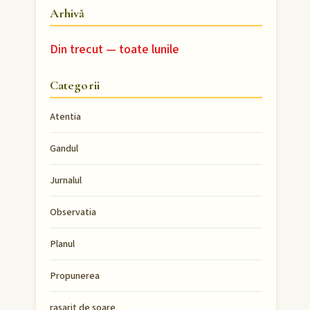
Arhivă
Din trecut — toate lunile
Categorii
Atentia
Gandul
Jurnalul
Observatia
Planul
Propunerea
rasarit de soare