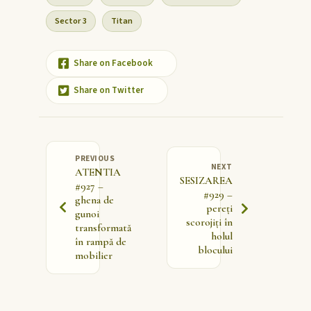
Sector 3
Titan
Share on Facebook
Share on Twitter
PREVIOUS
NEXT
ATENTIA
SESIZAREA
#927 –
#929 –
ghena de
pereți
gunoi
scorojiți în
transformată
holul
în rampă de
blocului
mobilier