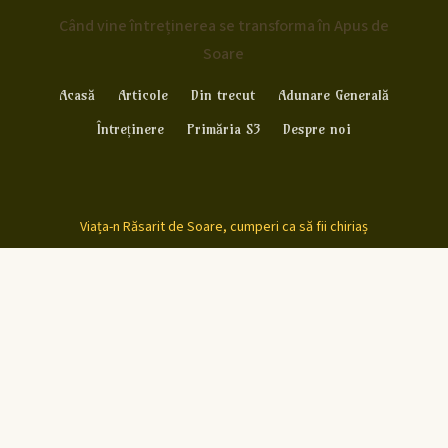
Când vine întreținerea se transforma în Apus de
Soare
Acasă
Articole
Din trecut
Adunare Generală
Întreținere
Primăria S3
Despre noi
Viața-n Răsarit de Soare, cumperi ca să fii chiriaș