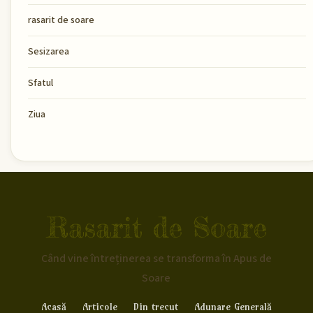
rasarit de soare
Sesizarea
Sfatul
Ziua
Rasarit de Soare
Când vine întreținerea se transforma în Apus de
Soare
Acasă
Articole
Din trecut
Adunare Generală