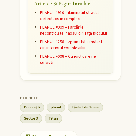
Articole Și Pagini Înrudite
PLANUL #910 – iluminatul stradal
defectuos în complex
PLANUL #909 – Parcările
necontrolate: haosul din fața blocului
PLANUL #258 – zgomotul constant
din interiorul complexului
PLANUL #908 – Gunoiul care ne
sufocă
București
planul
Răsărit de Soare
Sector 3
Titan