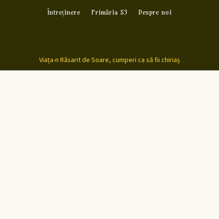
Întreținere
Primăria S3
Despre noi
Viața-n Răsarit de Soare, cumperi ca să fii chiriaș