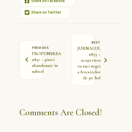
Share on Facebook
Share on Twitter
NEXT
PREVIOUS
JURNALUL
PROPUNEREA
#853 –
#851 – pisici
acoperirea
abandonate în
cu saci negri
subsol
a ferestrelor
de pe hol
Comments Are Closed!