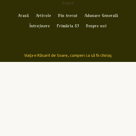
Soare
Acasă
Articole
Din trecut
Adunare Generală
Întreținere
Primăria S3
Despre noi
Viața-n Răsarit de Soare, cumperi ca să fii chiriaș