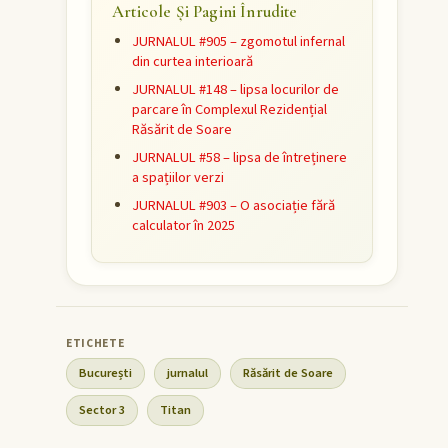
Articole Și Pagini Înrudite
JURNALUL #905 – zgomotul infernal
din curtea interioară
JURNALUL #148 – lipsa locurilor de
parcare în Complexul Rezidențial
Răsărit de Soare
JURNALUL #58 – lipsa de întreținere
a spațiilor verzi
JURNALUL #903 – O asociație fără
calculator în 2025
București
jurnalul
Răsărit de Soare
Sector 3
Titan