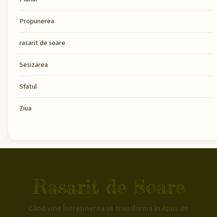
Propunerea
rasarit de soare
Sesizarea
Sfatul
Ziua
Rasarit de Soare
Când vine întreținerea se transforma în Apus de