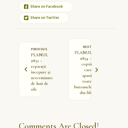
Share on Facebook
Share on Twitter
NEXT
PREVIOUS
PLANUL
PLANUL
#854 –
#852 –
copiii
reparații
care
începute și
apasă
neterminate
toate
de luni de
butoanele
zile
din lift
Comments Are Closed!