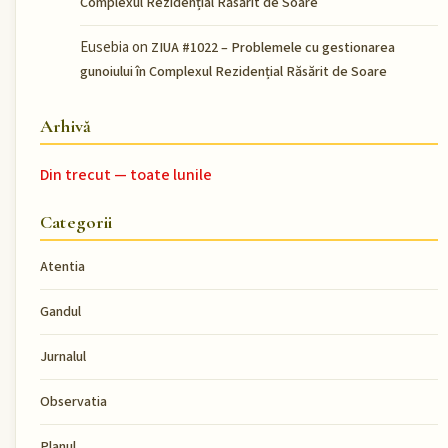
Complexul Rezidențial Răsărit de Soare
Eusebia
on
ZIUA #1022 – Problemele cu gestionarea
gunoiului în Complexul Rezidențial Răsărit de Soare
Arhivă
Din trecut — toate lunile
Categorii
Atentia
Gandul
Jurnalul
Observatia
Planul