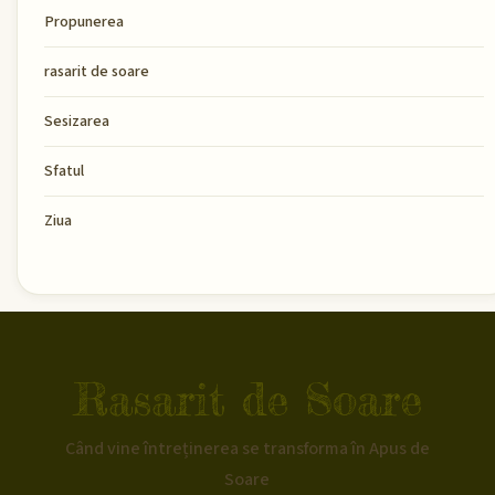
Propunerea
rasarit de soare
Sesizarea
Sfatul
Ziua
Rasarit de Soare
Când vine întreținerea se transforma în Apus de
Soare