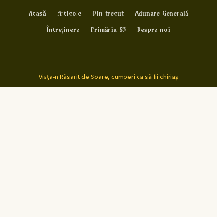
Acasă
Articole
Din trecut
Adunare Generală
Întreținere
Primăria S3
Despre noi
Viața-n Răsarit de Soare, cumperi ca să fii chiriaș