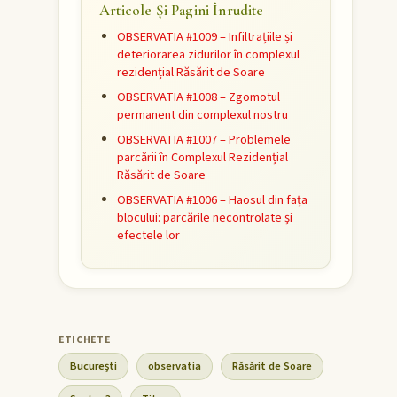
Articole Și Pagini Înrudite
OBSERVATIA #1009 – Infiltrațiile și
deteriorarea zidurilor în complexul
rezidențial Răsărit de Soare
OBSERVATIA #1008 – Zgomotul
permanent din complexul nostru
OBSERVATIA #1007 – Problemele
parcării în Complexul Rezidențial
Răsărit de Soare
OBSERVATIA #1006 – Haosul din fața
blocului: parcările necontrolate și
efectele lor
București
observatia
Răsărit de Soare