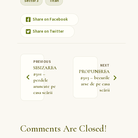
Sector 3
Titan
Share on Facebook
Share on Twitter
PREVIOUS
NEXT
SESIZAREA
PROPUNEREA
#501 –
#503 – becurile
perdele
arse de pe casa
aruncate pe
scării
casa scării
Comments Are Closed!