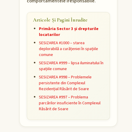
comportamentele iresponsabile.
Articole Și Pagini Înrudite
Primăria Sector 3 și drepturile
locatarilor
SESIZAREA #1000 – starea
deplorabilă a curățeniei în spațiile
comune
SESIZAREA #999 – lipsa iluminatului în
spațiile comune
SESIZAREA #998 – Problemele
persistente din Complexul
Rezidențial Răsărit de Soare
SESIZAREA #997 – Problema
parcărilor insuficiente în Complexul
Răsărit de Soare