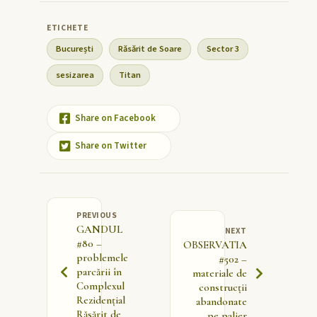
București
Răsărit de Soare
Sector 3
sesizarea
Titan
Share on Facebook
Share on Twitter
PREVIOUS
GANDUL
NEXT
#80 –
OBSERVATIA
problemele
#502 –
parcării în
materiale de
Complexul
construcții
Rezidențial
abandonate
Răsărit de
pe palier