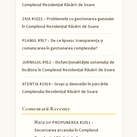
Complexul Rezidențial Răsărit de Soare
ZIUA #1022 – Problemele cu gestionarea gunoiului
în Complexul Rezidențial Răsărit de Soare
PLANUL #917 – De ce lipsesc transparența și
comunicarea în gestionarea complexului?
JURNALUL #912 – Disfuncționalitățile sistemului de
încălzire în Complexul Rezidențial Răsărit de Soare
ATENTIA #1014 – Gropi și denivelări în parcările
Complexului Rezidențial Răsărit de Soare
Comentarii Recente
Mara
on
PROPUNEREA #1011 –
Securizarea accesului în Complexul