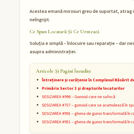
Acestea emană mirosuri greu de suportat, atrag in
neîngrijit.
Ce Spun Locatarii Și Ce Urmează
Soluția e simplă – înlocuire sau reparație – dar ne
asupra administrației.
Articole Și Pagini Înrudite
Întreținere și curățenie în Complexul Răsărit 
Primăria Sector 3 și drepturile locatarilor
SESIZAREA #996 – Gunoiul care ne sufocă
SESIZAREA #757 – gunoiul care se acumulează în sp
SESIZAREA #991 – ghena de gunoi transformată în r
SESIZAREA #951 – ghena de gunoi transformată în r