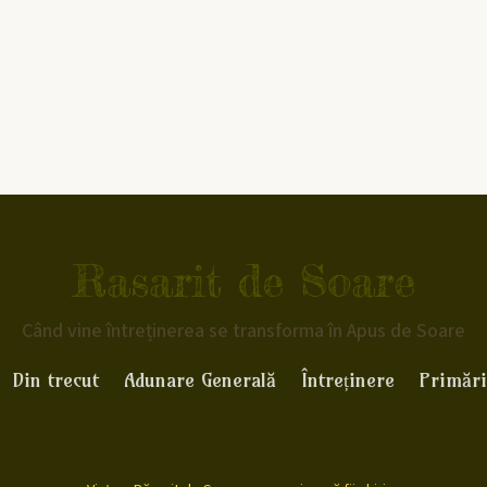
Rasarit de Soare
Când vine întreținerea se transforma în Apus de Soare
Din trecut
Adunare Generală
Întreținere
Primări