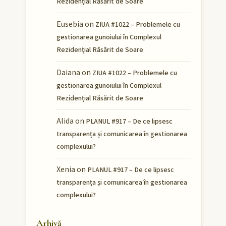
Rezidențial Răsărit de Soare
Eusebia
on
ZIUA #1022 – Problemele cu
gestionarea gunoiului în Complexul
Rezidențial Răsărit de Soare
Daiana
on
ZIUA #1022 – Problemele cu
gestionarea gunoiului în Complexul
Rezidențial Răsărit de Soare
Alida
on
PLANUL #917 – De ce lipsesc
transparența și comunicarea în gestionarea
complexului?
Xenia
on
PLANUL #917 – De ce lipsesc
transparența și comunicarea în gestionarea
complexului?
Arhivă