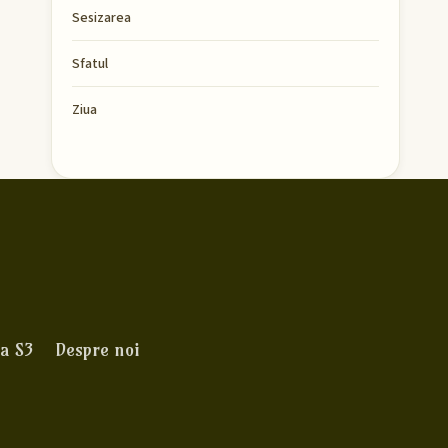
Sesizarea
Sfatul
Ziua
a S3
Despre noi