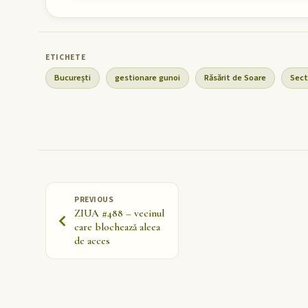
București
gestionare gunoi
Răsărit de Soare
Sect
PREVIOUS
ZIUA #488 – vecinul
care blochează aleea
de acces