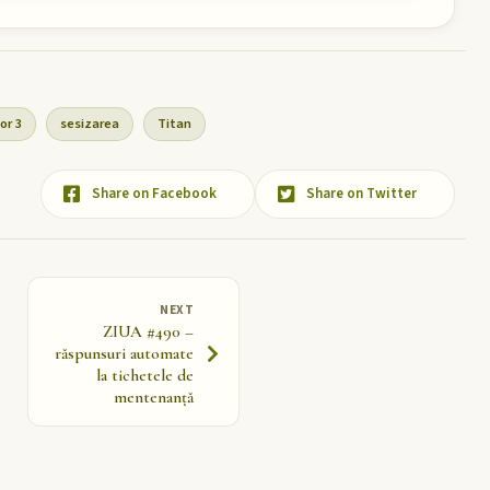
or 3
sesizarea
Titan
Share on Facebook
Share on Twitter
NEXT
ZIUA #490 –
răspunsuri automate
la tichetele de
mentenanță