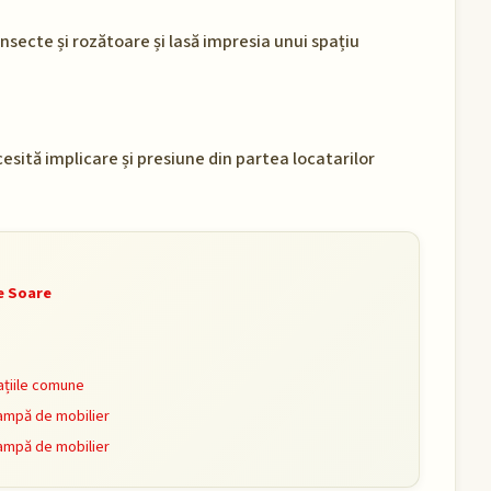
secte și rozătoare și lasă impresia unui spațiu
cesită implicare și presiune din partea locatarilor
de Soare
ațiile comune
ampă de mobilier
ampă de mobilier