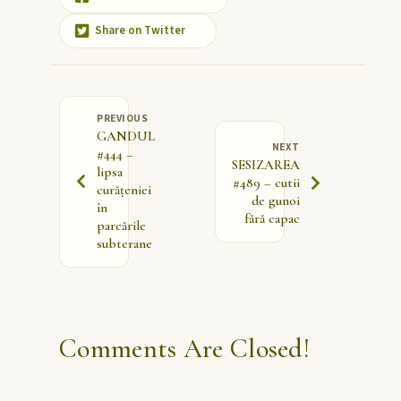
Share on Twitter
PREVIOUS
GANDUL
NEXT
#444 –
SESIZAREA
lipsa
#489 – cutii
curățeniei
de gunoi
în
fără capac
parcările
subterane
Comments Are Closed!