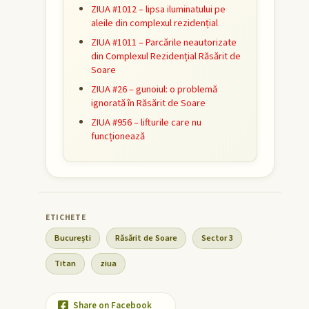
ZIUA #1012 – lipsa iluminatului pe
aleile din complexul rezidențial
ZIUA #1011 – Parcările neautorizate
din Complexul Rezidențial Răsărit de
Soare
ZIUA #26 – gunoiul: o problemă
ignorată în Răsărit de Soare
ZIUA #956 – lifturile care nu
funcționează
București
Răsărit de Soare
Sector 3
Titan
ziua
Share on Facebook