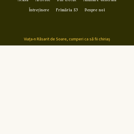
Întreținere
Primăria S3
Despre noi
Viața-n Răsarit de Soare, cumperi ca să fii chiriaș