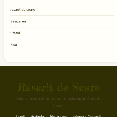
rasarit de soare
Sesizarea
Sfatul
Ziua
Rasarit de Soare
Când vine întreținerea se transforma în Apus de
Soare
Acasă
Articole
Din trecut
Adunare Generală