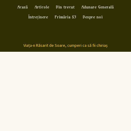
Acasă
Articole
Din trecut
Adunare Generală
Întreținere
Primăria S3
Despre noi
Viața-n Răsarit de Soare, cumperi ca să fii chiriaș