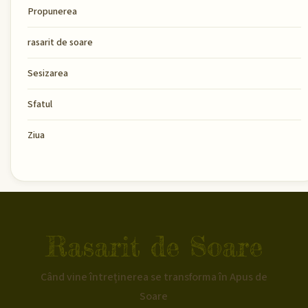
Propunerea
rasarit de soare
Sesizarea
Sfatul
Ziua
Rasarit de Soare
Când vine întreținerea se transforma în Apus de
Soare