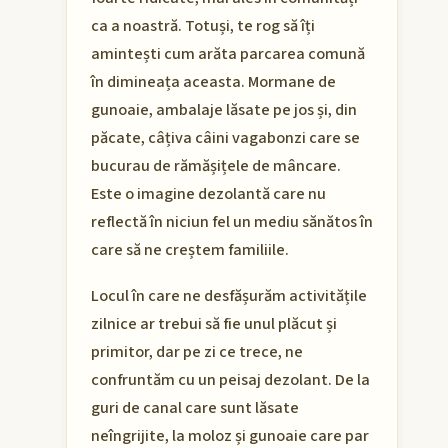
ca a noastră. Totuși, te rog să îți
amintești cum arăta parcarea comună
în dimineața aceasta. Mormane de
gunoaie, ambalaje lăsate pe jos și, din
păcate, câțiva câini vagabonzi care se
bucurau de rămășițele de mâncare.
Este o imagine dezolantă care nu
reflectă în niciun fel un mediu sănătos în
care să ne creștem familiile.
Locul în care ne desfășurăm activitățile
zilnice ar trebui să fie unul plăcut și
primitor, dar pe zi ce trece, ne
confruntăm cu un peisaj dezolant. De la
guri de canal care sunt lăsate
neîngrijite, la moloz și gunoaie care par