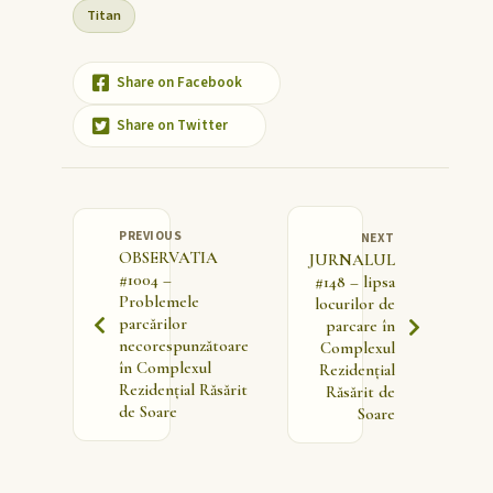
Titan
Share on Facebook
Share on Twitter
PREVIOUS
NEXT
OBSERVATIA
JURNALUL
#1004 –
#148 – lipsa
Problemele
locurilor de
parcărilor
parcare în
necorespunzătoare
Complexul
în Complexul
Rezidențial
Rezidențial Răsărit
Răsărit de
de Soare
Soare