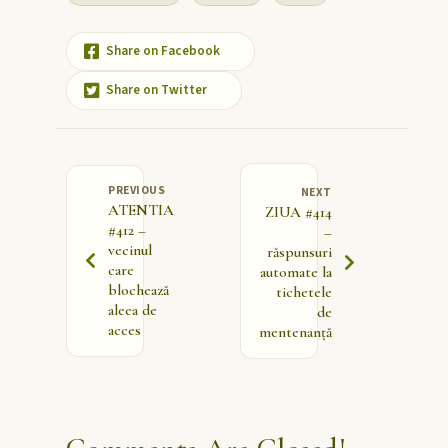
Share on Facebook
Share on Twitter
PREVIOUS
NEXT
ATENTIA
ZIUA #414
#412 –
–
vecinul
răspunsuri
care
automate la
blochează
tichetele
aleea de
de
acces
mentenanță