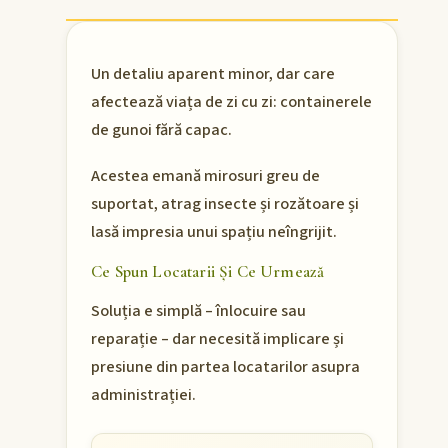
Un detaliu aparent minor, dar care
afectează viața de zi cu zi: containerele
de gunoi fără capac.
Acestea emană mirosuri greu de
suportat, atrag insecte și rozătoare și
lasă impresia unui spațiu neîngrijit.
Ce Spun Locatarii Și Ce Urmează
Soluția e simplă – înlocuire sau
reparație – dar necesită implicare și
presiune din partea locatarilor asupra
administrației.