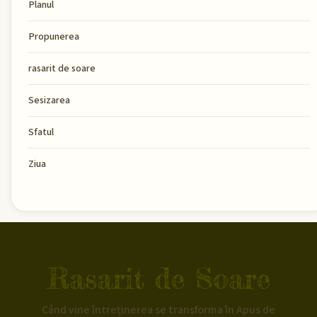
Planul
Propunerea
rasarit de soare
Sesizarea
Sfatul
Ziua
Rasarit de Soare
Când vine întreținerea se transforma în Apus de