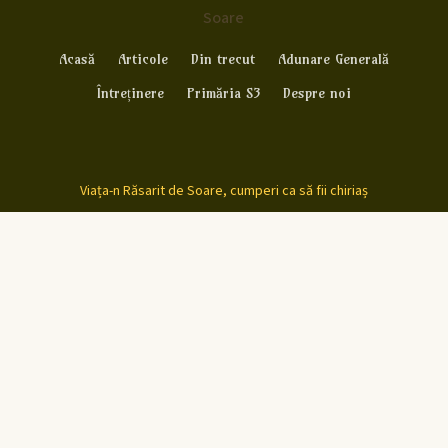
Soare
Acasă
Articole
Din trecut
Adunare Generală
Întreținere
Primăria S3
Despre noi
Viața-n Răsarit de Soare, cumperi ca să fii chiriaș