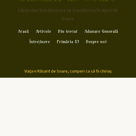
Când vine întreținerea se transforma în Apus de
Soare
Acasă
Articole
Din trecut
Adunare Generală
Întreținere
Primăria S3
Despre noi
Viața-n Răsarit de Soare, cumperi ca să fii chiriaș