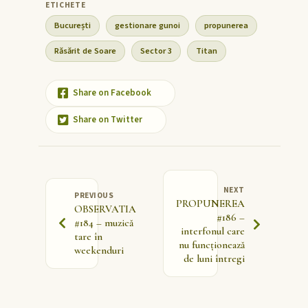
București
gestionare gunoi
propunerea
Răsărit de Soare
Sector 3
Titan
Share on Facebook
Share on Twitter
NEXT
PREVIOUS
PROPUNEREA
OBSERVATIA
#186 –
#184 – muzică
interfonul care
tare în
nu funcționează
weekenduri
de luni întregi