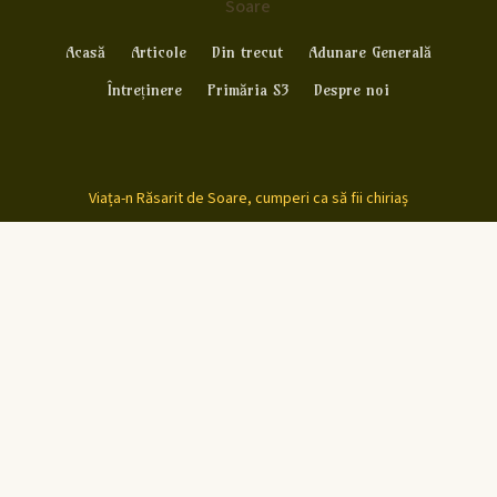
Soare
Acasă
Articole
Din trecut
Adunare Generală
Întreținere
Primăria S3
Despre noi
Viața-n Răsarit de Soare, cumperi ca să fii chiriaș