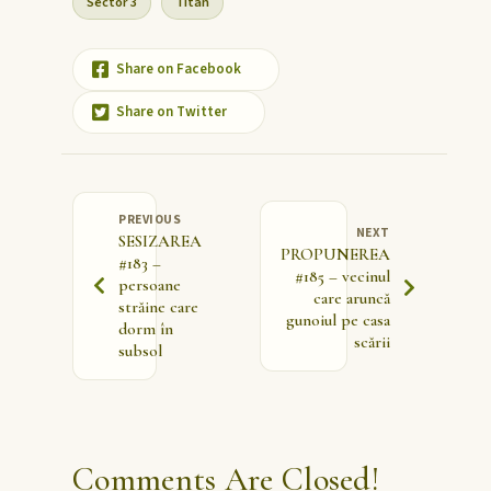
Sector 3
Titan
Share on Facebook
Share on Twitter
PREVIOUS
NEXT
SESIZAREA
PROPUNEREA
#183 –
#185 – vecinul
persoane
care aruncă
străine care
gunoiul pe casa
dorm în
scării
subsol
Comments Are Closed!