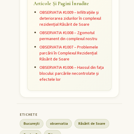
Articole Și Pagini Înrudite
OBSERVATIA #1009 – Infiltrațiile și
deteriorarea zidurilor în complexul
rezidențial Răsărit de Soare
OBSERVATIA #1008 – Zgomotul
permanent din complexul nostru
OBSERVATIA #1007 – Problemele
parcării în Complexul Rezidențial
Răsărit de Soare
OBSERVATIA #1006 – Haosul din fața
blocului: parcările necontrolate și
efectele lor
București
observatia
Răsărit de Soare