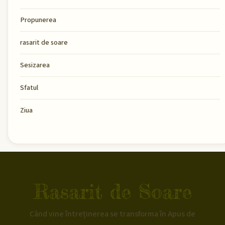
Propunerea
rasarit de soare
Sesizarea
Sfatul
Ziua
Rasarit de Soare
Când vine întreținerea se transforma în Apus de