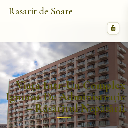
Rasarit de Soare
Viața Într-Un Complex
Ignorat De Administrație
– Răsăritul Nepăsării