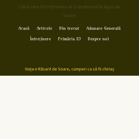
Când vine întreținerea se transforma în Apus de
Soare
Acasă
Articole
Din trecut
Adunare Generală
Întreținere
Primăria S3
Despre noi
Viața-n Răsarit de Soare, cumperi ca să fii chiriaș