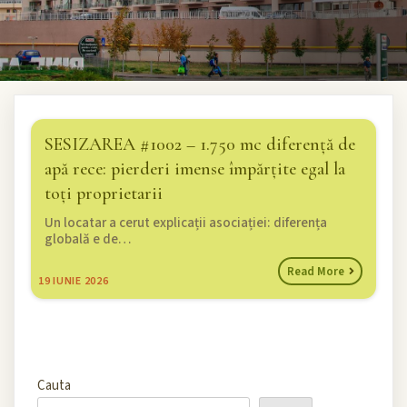
SESIZAREA #1002 – 1.750 mc diferență de
apă rece: pierderi imense împărțite egal la
toți proprietarii
Un locatar a cerut explicații asociației: diferența
globală e de…
Read More
19
IUNIE 2026
Cauta