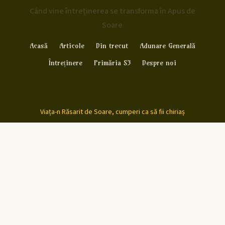
Când vine întreținerea se transforma în Apus de
Soare
Acasă
Articole
Din trecut
Adunare Generală
Întreținere
Primăria S3
Despre noi
Viața-n Răsarit de Soare, cumperi ca să fii chiriaș