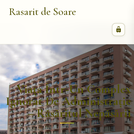
Rasarit de Soare
Viața Într-Un Complex
Ignorat De Administrație
– Răsăritul Nepăsării