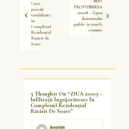
NEXT
Cutii
PROPUNEREA
poștale
#1008 – Lipsa
vandalizate
iluminatului
în
public în zonele
Complexul
comune
Rezidențial
Răsărit de
Soare
3 Thoughts On “
ZIUA #1019 –
Infiltrații Îngrijorătoare În
Complexul Rezidențial
Răsărit De Soare
”
Anonim