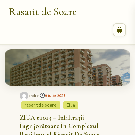
Rasarit de Soare
andrei
9 iulie 2026
rasarit de soare
Ziua
ZIUA #1019 – Infiltrații
Îngrijorătoare În Complexul
Rezidențial Răsărit De Soare