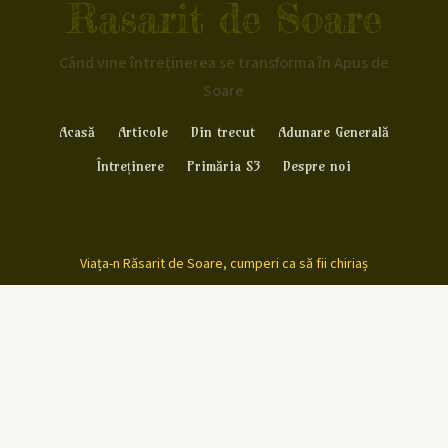
Rasarit de Soare
Când vine întreținerea se transforma în Apus de
Soare
Acasă
Articole
Din trecut
Adunare Generală
Întreținere
Primăria S3
Despre noi
Viața-n Răsarit de Soare, cumperi ca să fii chiriaș