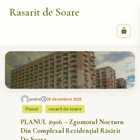
Rasarit de Soare
andrei
26 decembrie 2025
Planul
rasarit de soare
PLANUL #906 – Zgomotul Nocturn
Din Complexul Rezidențial Răsărit
De Soare