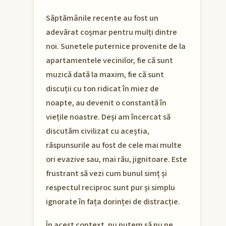
Săptămânile recente au fost un
adevărat coșmar pentru mulți dintre
noi. Sunetele puternice provenite de la
apartamentele vecinilor, fie că sunt
muzică dată la maxim, fie că sunt
discuții cu ton ridicat în miez de
noapte, au devenit o constantă în
viețile noastre. Deși am încercat să
discutăm civilizat cu aceștia,
răspunsurile au fost de cele mai multe
ori evazive sau, mai rău, jignitoare. Este
frustrant să vezi cum bunul simț și
respectul reciproc sunt pur și simplu
ignorate în fața dorinței de distracție.
În acest context, nu putem să nu ne