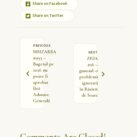
Share on Facebook
Share on Twitter
PREVIOUS
SESIZAREA
NEXT
#993 –
ZIUA
Bugetul pe
#26 –
2026 nu
gunoiul: o
poate fi
problemă
aprobat
ignorată
fără
în Răsărit
Adunare
de Soare
Generală
Comments Are Closed!