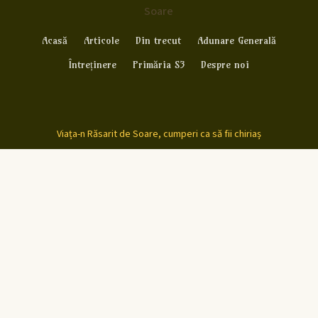
Soare
Acasă
Articole
Din trecut
Adunare Generală
Întreținere
Primăria S3
Despre noi
Viața-n Răsarit de Soare, cumperi ca să fii chiriaș