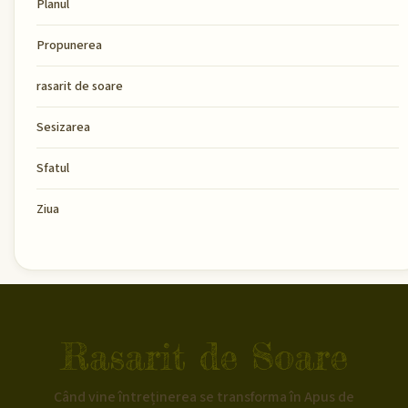
Planul
Propunerea
rasarit de soare
Sesizarea
Sfatul
Ziua
Rasarit de Soare
Când vine întreținerea se transforma în Apus de