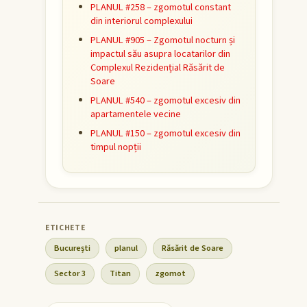
PLANUL #258 – zgomotul constant
din interiorul complexului
PLANUL #905 – Zgomotul nocturn și
impactul său asupra locatarilor din
Complexul Rezidențial Răsărit de
Soare
PLANUL #540 – zgomotul excesiv din
apartamentele vecine
PLANUL #150 – zgomotul excesiv din
timpul nopții
București
planul
Răsărit de Soare
Sector 3
Titan
zgomot