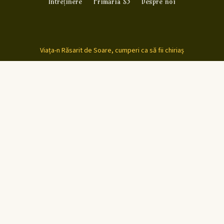
Întreținere
Primăria S3
Despre noi
Viața-n Răsarit de Soare, cumperi ca să fii chiriaș