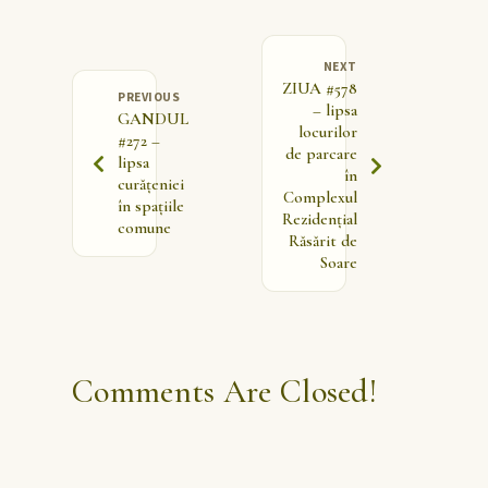
NEXT
ZIUA #578
PREVIOUS
– lipsa
GANDUL
locurilor
#272 –
de parcare
lipsa
în
curățeniei
Complexul
în spațiile
Rezidențial
comune
Răsărit de
Soare
Comments Are Closed!