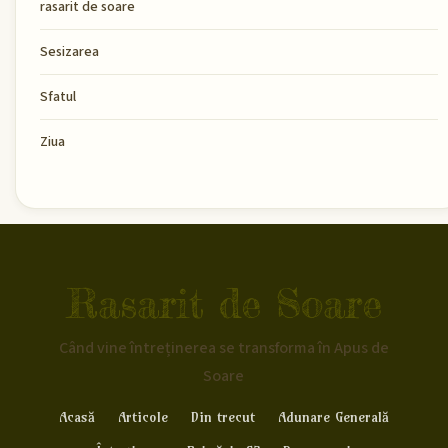
rasarit de soare
Sesizarea
Sfatul
Ziua
Rasarit de Soare
Când vine întreținerea se transforma în Apus de
Soare
Acasă
Articole
Din trecut
Adunare Generală