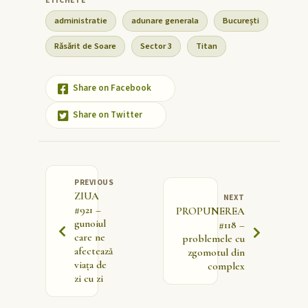
administratie
adunare generala
București
Răsărit de Soare
Sector 3
Titan
Share on Facebook
Share on Twitter
PREVIOUS
ZIUA
NEXT
#921 –
PROPUNEREA
gunoiul
#118 –
care ne
problemele cu
afectează
zgomotul din
viața de
complex
zi cu zi