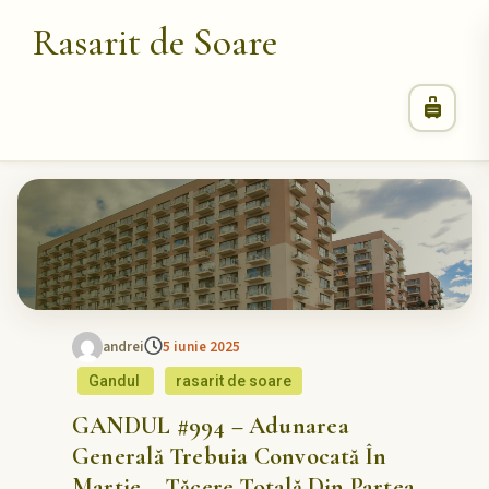
Rasarit de Soare
andrei
5 iunie 2025
Gandul
rasarit de soare
GANDUL #994 – Adunarea
Generală Trebuia Convocată În
Martie – Tăcere Totală Din Partea