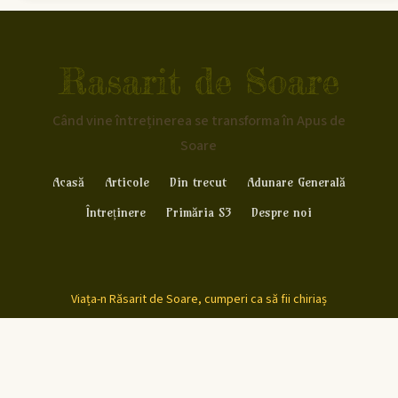
Rasarit de Soare
Când vine întreținerea se transforma în Apus de
Soare
Acasă
Articole
Din trecut
Adunare Generală
Întreținere
Primăria S3
Despre noi
Viața-n Răsarit de Soare, cumperi ca să fii chiriaș