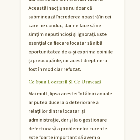
Această inacțiune nu doar că
subminează încrederea noastră în cei
care ne conduc, dar ne face să ne
simțim neputincioși și ignorați. Este
esențial ca fiecare locatar să aibă
oportunitatea de a-și exprima opiniile
și preocupările, iar acest drept ne-a
fost în mod clar refuzat.
Ce Spun Locatarii Și Ce Urmează
Mai mult, lipsa acestei întâlniri anuale
ar putea duce la o deteriorare a
relațiilor dintre locatari și
administrație, dar și la o gestionare
defectuoasă a problemelor curente.
Este foarte important să avem o