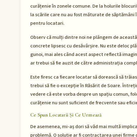
curățenie în zonele comune. De la holurile blocur
la scările care nu au fost măturate de săptămâni î
pentru locatari.
Observ că mulți dintre noi ne plângem de această 
concrete lipsesc cu desăvârșire. Nu este deloc plăcut
gunoi, mai ales când acest aspect reflectă imagi
ar trebui să fie auzit de către administrația comp
Este firesc ca fiecare locatar să dorească să trăias
trebui să fie o excepție în Răsărit de Soare. Întreț
vedere că este vorba despre un spațiu comun, folosi
curățenie nu sunt suficient de frecvente sau efici
Ce Spun Locatarii Și Ce Urmează
De asemenea, mi-aș dori să văd mai multă implica
problemă. O soluție ar fi contractarea unei firme 