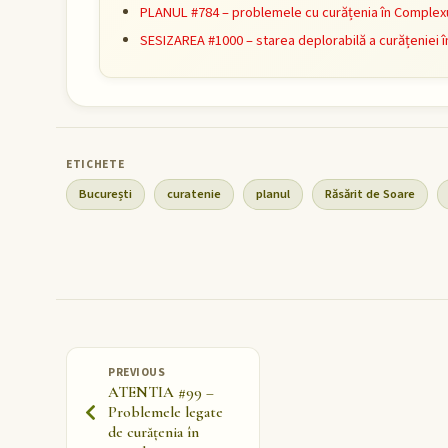
PLANUL #784 – problemele cu curățenia în Complexu
SESIZAREA #1000 – starea deplorabilă a curățeniei î
București
curatenie
planul
Răsărit de Soare
PREVIOUS
ATENTIA #99 –
Problemele legate
de curățenia în