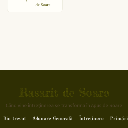
de Soare
Rasarit de Soare
Când vine întreținerea se transforma în Apus de Soare
Din trecut
Adunare Generală
Întreținere
Primări