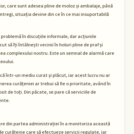
ilor, care sunt adesea pline de moloz și ambalaje, până
ntregi, situația devine din ce în ce mai insuportabilă
problemă în discuțiile informale, dar acțiunile
 să îți întâlnești vecinii în holuri pline de praf și
nea complexului nostru. Este un semnal de alarmă care
lexului.
că într-un mediu curat și plăcut, iar acest lucru nu ar
inerea curățeniei ar trebui să fie o prioritate, având în
t de toți. Din păcate, se pare că serviciile de
ente.
re din partea administrației în a monitoriza această
de curățenie care să efectueze servicii regulate, iar