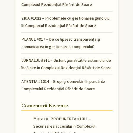
Complexul Rezidențial Răsărit de Soare
ZIUA #1022 – Problemele cu gestionarea gunoiului
în Complexul Rezidențial Răsărit de Soare
PLANUL #917 – De ce lipsesc transparența și
comunicarea în gestionarea complexului?
JURNALUL #912 – Disfuncționalitățile sistemului de
încălzire în Complexul Rezidențial Răsărit de Soare
ATENTIA #1014 – Gropi și denivelări în parcările
Complexului Rezidențial Răsărit de Soare
Comentarii Recente
Mara
on
PROPUNEREA #1011 –
Securizarea accesului în Complexul