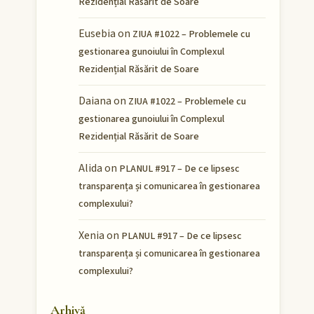
Rezidențial Răsărit de Soare
Eusebia
on
ZIUA #1022 – Problemele cu
gestionarea gunoiului în Complexul
Rezidențial Răsărit de Soare
Daiana
on
ZIUA #1022 – Problemele cu
gestionarea gunoiului în Complexul
Rezidențial Răsărit de Soare
Alida
on
PLANUL #917 – De ce lipsesc
transparența și comunicarea în gestionarea
complexului?
Xenia
on
PLANUL #917 – De ce lipsesc
transparența și comunicarea în gestionarea
complexului?
Arhivă