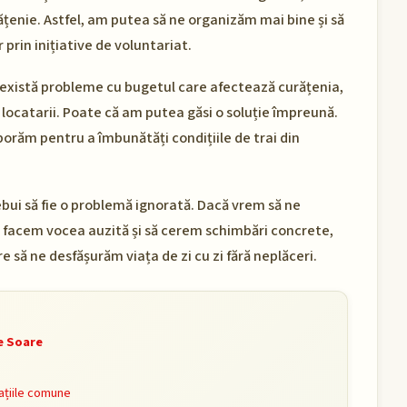
ățenie. Astfel, am putea să ne organizăm mai bine și să
prin inițiative de voluntariat.
există probleme cu bugetul care afectează curățenia,
, locatarii. Poate că am putea găsi o soluție împreună.
laborăm pentru a îmbunătăți condițiile de trai din
ebui să fie o problemă ignorată. Dacă vrem să ne
e facem vocea auzită și să cerem schimbări concrete,
 să ne desfășurăm viața de zi cu zi fără neplăceri.
de Soare
ațiile comune