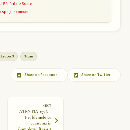
l Răsărit de Soare
n spațiile comune
Sector 3
Titan
Share on Facebook
Share on Twitter
NEXT
ATENTIA #736 –
Problemele cu
curățenia în
Complexul Răsărit