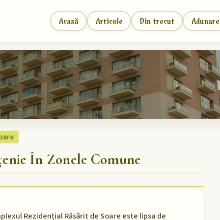
Acasă
Articole
Din trecut
Adunare
soare
țenie În Zonele Comune
lexul Rezidențial Răsărit de Soare este lipsa de