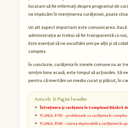
locatarii să fie informați despre programul de cur
ne implicăm în menținerea curățeniei, poate chiar 
Un alt aspect important este comunicarea. Dacă 
administrația ar trebui să fie transparentă cu noi
Este esențial să ne ascultăm unii pe alții și să co
complex.
În concluzie, curățenia în zonele comune nu ar tr
simțim bine acasă, este timpul să acționăm. Să n
pentru că merităm un mediu curat și plăcut, în care
Articole Și Pagini Înrudite
Întreținere și curățenie în Complexul Răsărit 
PLANUL #795 – problemele cu curățenia în complex
PLANUL #580 – starea deplorabilă a curățeniei în sp