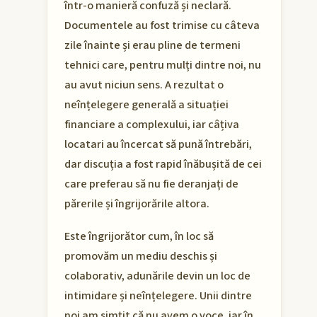
într-o manieră confuză și neclară.
Documentele au fost trimise cu câteva
zile înainte și erau pline de termeni
tehnici care, pentru mulți dintre noi, nu
au avut niciun sens. A rezultat o
neînțelegere generală a situației
financiare a complexului, iar câțiva
locatari au încercat să pună întrebări,
dar discuția a fost rapid înăbușită de cei
care preferau să nu fie deranjați de
părerile și îngrijorările altora.
Este îngrijorător cum, în loc să
promovăm un mediu deschis și
colaborativ, adunările devin un loc de
intimidare și neînțelegere. Unii dintre
noi am simțit că nu avem o voce, iar în