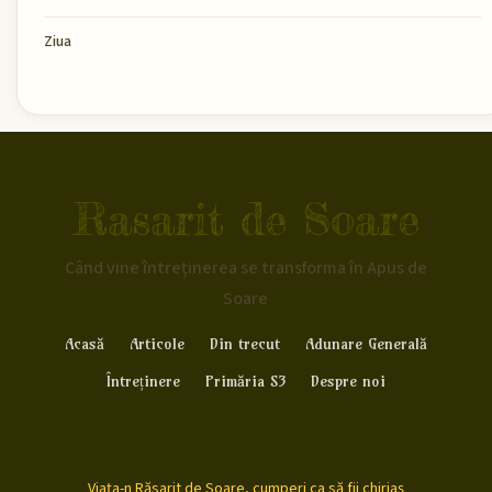
Ziua
Rasarit de Soare
Când vine întreținerea se transforma în Apus de
Soare
Acasă
Articole
Din trecut
Adunare Generală
Întreținere
Primăria S3
Despre noi
Viața-n Răsarit de Soare, cumperi ca să fii chiriaș