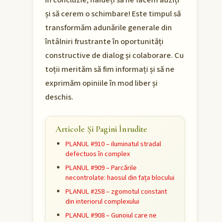
În concluzie, haideți să ne facem auziți
și să cerem o schimbare! Este timpul să
transformăm adunările generale din
întâlniri frustrante în oportunități
constructive de dialog și colaborare. Cu
toții merităm să fim informați și să ne
exprimăm opiniile în mod liber și
deschis.
Articole Și Pagini Înrudite
PLANUL #910 – iluminatul stradal
defectuos în complex
PLANUL #909 – Parcările
necontrolate: haosul din fața blocului
PLANUL #258 – zgomotul constant
din interiorul complexului
PLANUL #908 – Gunoiul care ne