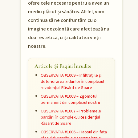
ofere cele necesare pentru a avea un
mediu plăcut și sănătos. Altfel, vom
continua să ne confruntăm cu o
imagine dezolantă care afectează nu
doar estetica, ci și calitatea vieții
noastre.
Articole Și Pagini Înrudite
OBSERVATIA #1009 – Infiltrațiile și
deteriorarea zidurilor în complexul
rezidențial Răsărit de Soare
OBSERVATIA #1008 – Zgomotul
permanent din complexul nostru
OBSERVATIA #1007 – Problemele
parcării în Complexul Rezidențial
Răsărit de Soare
OBSERVATIA #1006 – Haosul din fața