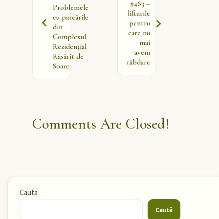
#463 –
Problemele
lifturile
cu parcările
pentru
din
care nu
Complexul
mai
Rezidențial
avem
Răsărit de
răbdare
Soare
Comments Are Closed!
Cauta
Caută