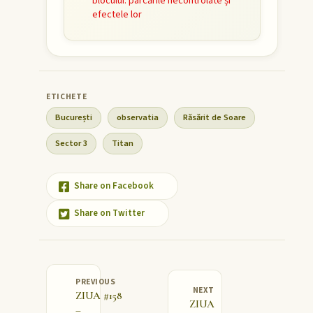
blocului: parcările necontrolate și
efectele lor
București
observatia
Răsărit de Soare
Sector 3
Titan
Share on Facebook
Share on Twitter
PREVIOUS
NEXT
ZIUA #158
ZIUA
–