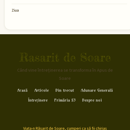
Ziua
Rasarit de Soare
Când vine întreținerea se transforma în Apus de
Soare
Acasă
Articole
Din trecut
Adunare Generală
Întreținere
Primăria S3
Despre noi
Viața-n Răsarit de Soare, cumperi ca să fii chiriaș