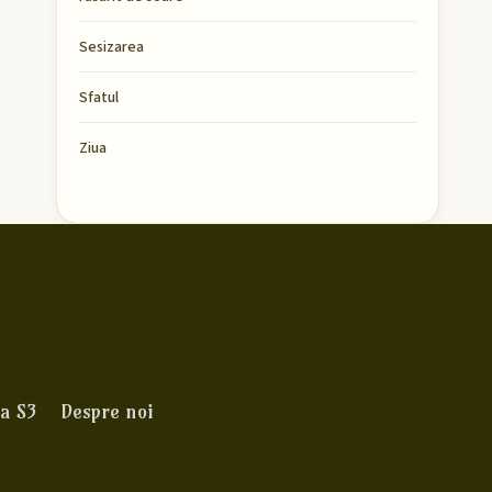
Sesizarea
Sfatul
Ziua
a S3
Despre noi