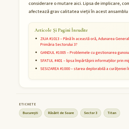
considerare o mutare aici. Lipsa de implicare, co
afectează grav calitatea vieții în acest ansamblu 
Articole Și Pagini Înrudite
ZIUA #1013 – Până în această oră, Adunarea General
Primăria Sectorului 3?
GANDUL #1005 – Problemele cu gestionarea gunoiulu
SFATUL #401 – lipsa împărtășirii informațiilor prin 
SESIZAREA #1000 – starea deplorabilă a curățeniei î
București
Răsărit de Soare
Sector 3
Titan