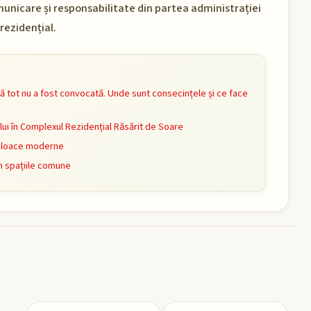
municare și responsabilitate din partea administrației
rezidențial.
ă tot nu a fost convocată. Unde sunt consecințele și ce face
i în Complexul Rezidențial Răsărit de Soare
mijloace moderne
n spațiile comune