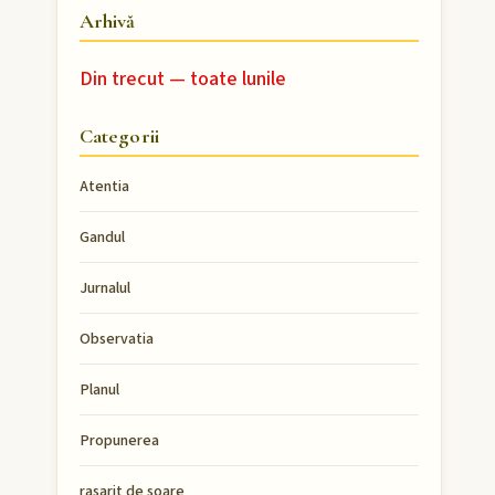
Arhivă
Din trecut — toate lunile
Categorii
Atentia
Gandul
Jurnalul
Observatia
Planul
Propunerea
rasarit de soare