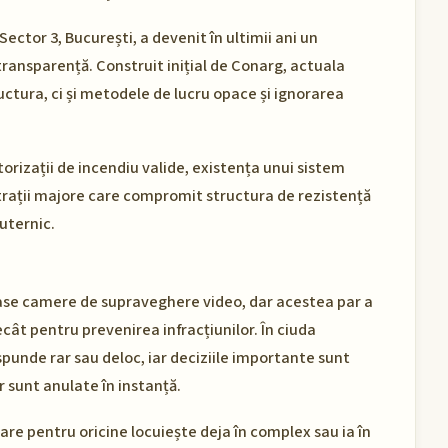
ector 3, București, a devenit în ultimii ani un
ransparență. Construit inițial de Conarg, actuala
uctura, ci și metodele de lucru opace și ignorarea
orizații de incendiu valide, existența unui sistem
iltrații majore care compromit structura de rezistență
puternic.
se camere de supraveghere video, dar acestea par a
ecât pentru prevenirea infracțiunilor. În ciuda
spunde rar sau deloc, iar deciziile importante sunt
r sunt anulate în instanță.
are pentru oricine locuiește deja în complex sau ia în