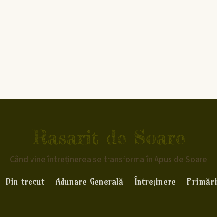
Rasarit de Soare
Când vine întreținerea se transforma în Apus de Soare
Din trecut
Adunare Generală
Întreținere
Primări