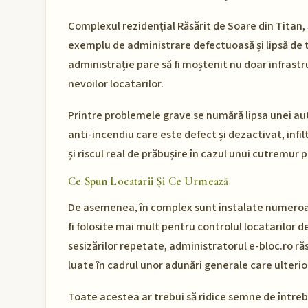
Complexul rezidențial Răsărit de Soare din Titan, S
exemplu de administrare defectuoasă și lipsă de t
administrație pare să fi moștenit nu doar infrastr
nevoilor locatarilor.
Printre problemele grave se numără lipsa unei aut
anti-incendiu care este defect și dezactivat, inf
și riscul real de prăbușire în cazul unui cutremur 
Ce Spun Locatarii Și Ce Urmează
De asemenea, în complex sunt instalate numeroa
fi folosite mai mult pentru controlul locatarilor d
sesizărilor repetate, administratorul e-bloc.ro ră
luate în cadrul unor adunări generale care ulterio
Toate acestea ar trebui să ridice semne de întreb