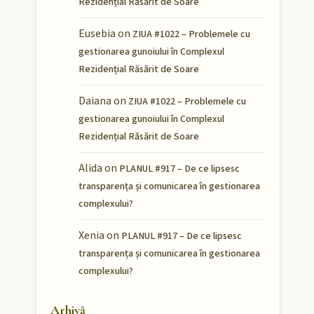
Rezidențial Răsărit de Soare
Eusebia
on
ZIUA #1022 – Problemele cu
gestionarea gunoiului în Complexul
Rezidențial Răsărit de Soare
Daiana
on
ZIUA #1022 – Problemele cu
gestionarea gunoiului în Complexul
Rezidențial Răsărit de Soare
Alida
on
PLANUL #917 – De ce lipsesc
transparența și comunicarea în gestionarea
complexului?
Xenia
on
PLANUL #917 – De ce lipsesc
transparența și comunicarea în gestionarea
complexului?
Arhivă