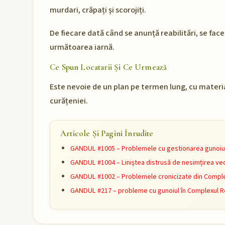
murdari, crăpați și scorojiți.
De fiecare dată când se anunță reabilitări, se face
următoarea iarnă.
Ce Spun Locatarii Și Ce Urmează
Este nevoie de un plan pe termen lung, cu materi
curățeniei.
Articole Și Pagini Înrudite
GANDUL #1005 – Problemele cu gestionarea gunoiulu
GANDUL #1004 – Liniștea distrusă de nesimțirea vec
GANDUL #1002 – Problemele cronicizate din Complex
GANDUL #217 – probleme cu gunoiul în Complexul Re