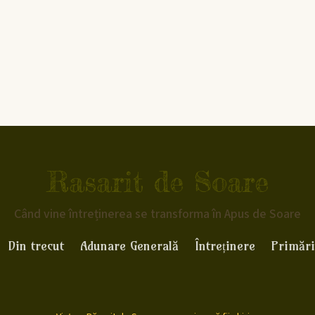
Rasarit de Soare
Când vine întreținerea se transforma în Apus de Soare
Din trecut
Adunare Generală
Întreținere
Primări