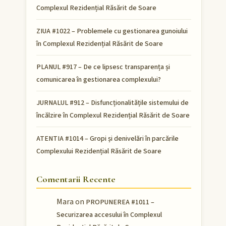
Complexul Rezidențial Răsărit de Soare
ZIUA #1022 – Problemele cu gestionarea gunoiului
în Complexul Rezidențial Răsărit de Soare
PLANUL #917 – De ce lipsesc transparența și
comunicarea în gestionarea complexului?
JURNALUL #912 – Disfuncționalitățile sistemului de
încălzire în Complexul Rezidențial Răsărit de Soare
ATENTIA #1014 – Gropi și denivelări în parcările
Complexului Rezidențial Răsărit de Soare
Comentarii Recente
Mara
on
PROPUNEREA #1011 –
Securizarea accesului în Complexul