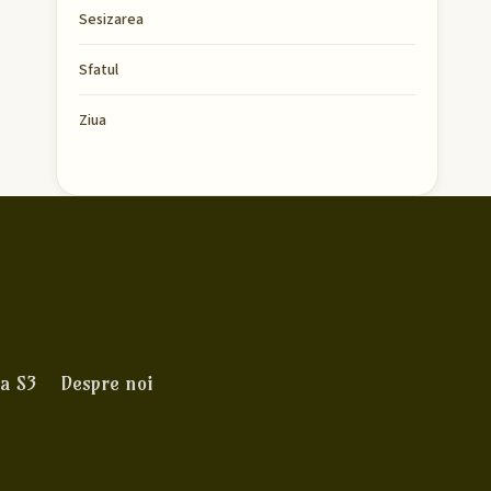
Sesizarea
Sfatul
Ziua
a S3
Despre noi