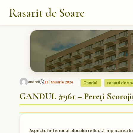
Rasarit de Soare
andrei
13 ianuarie 2024
Gandul
rasarit de so
GANDUL #961 – Pereți Scorojiț
Aspectul interior al blocului reflectă implicarea lo