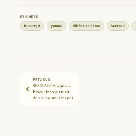
București
gandul
Răsărit de Soare
Sector 3
PREVIOUS
SESIZAREA #960 –
blocul întreg trezit
de alarma unei mașini