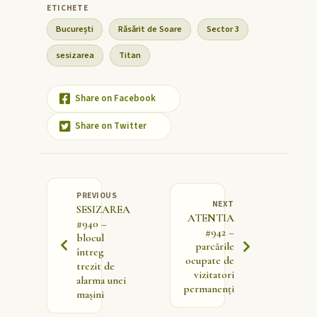
București
Răsărit de Soare
Sector 3
sesizarea
Titan
Share on Facebook
Share on Twitter
PREVIOUS
NEXT
SESIZAREA
ATENTIA
#940 –
#942 –
blocul
parcările
întreg
ocupate de
trezit de
vizitatori
alarma unei
permanenți
mașini