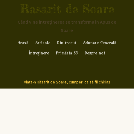
Rasarit de Soare
Când vine întreținerea se transforma în Apus de
Soare
Acasă
Articole
Din trecut
Adunare Generală
Întreținere
Primăria S3
Despre noi
Viața-n Răsarit de Soare, cumperi ca să fii chiriaș