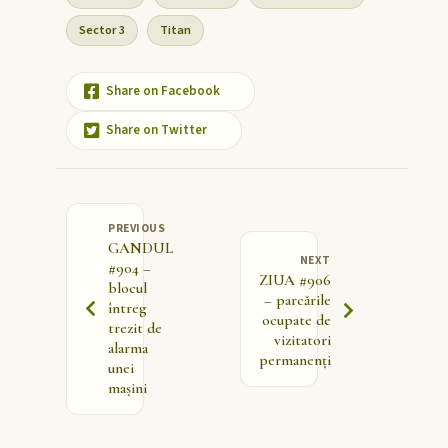
Sector 3
Titan
Share on Facebook
Share on Twitter
PREVIOUS
GANDUL
NEXT
#904 –
ZIUA #906
blocul
– parcările
întreg
ocupate de
trezit de
vizitatori
alarma
permanenți
unei
mașini