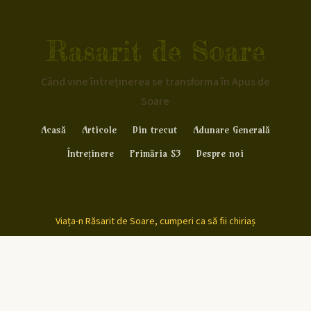
Rasarit de Soare
Când vine întreținerea se transforma în Apus de
Soare
Acasă
Articole
Din trecut
Adunare Generală
Întreținere
Primăria S3
Despre noi
Viața-n Răsarit de Soare, cumperi ca să fii chiriaș