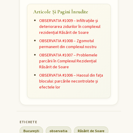
Articole Și Pagini Înrudite
OBSERVATIA #1009 – Infiltrațiile și
deteriorarea zidurilor în complexul
rezidențial Răsărit de Soare
OBSERVATIA #1008 – Zgomotul
permanent din complexul nostru
OBSERVATIA #1007 – Problemele
parcării în Complexul Rezidențial
Răsărit de Soare
OBSERVATIA #1006 – Haosul din fața
blocului: parcările necontrolate și
efectele lor
București
observatia
Răsărit de Soare