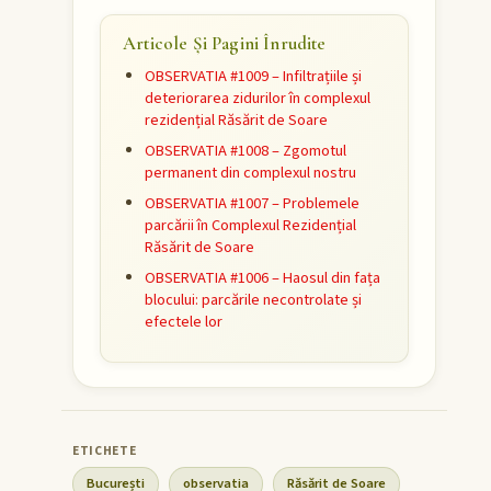
Articole Și Pagini Înrudite
OBSERVATIA #1009 – Infiltrațiile și
deteriorarea zidurilor în complexul
rezidențial Răsărit de Soare
OBSERVATIA #1008 – Zgomotul
permanent din complexul nostru
OBSERVATIA #1007 – Problemele
parcării în Complexul Rezidențial
Răsărit de Soare
OBSERVATIA #1006 – Haosul din fața
blocului: parcările necontrolate și
efectele lor
București
observatia
Răsărit de Soare