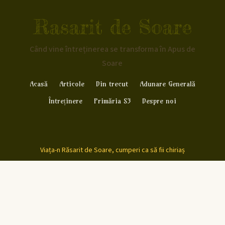
Rasarit de Soare
Când vine întreținerea se transforma în Apus de
Soare
Acasă
Articole
Din trecut
Adunare Generală
Întreținere
Primăria S3
Despre noi
Viața-n Răsarit de Soare, cumperi ca să fii chiriaș