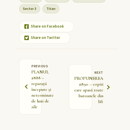
Sector 3
Titan
Share on Facebook
Share on Twitter
PREVIOUS
PLANUL
NEXT
#888 –
PROPUNEREA
reparații
#890 – copiii
începute și
care apasă toate
neterminate
butoanele din
de luni de
lift
zile