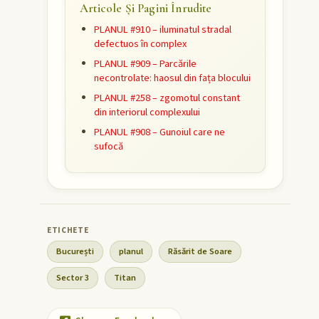
Articole Și Pagini Înrudite
PLANUL #910 – iluminatul stradal
defectuos în complex
PLANUL #909 – Parcările
necontrolate: haosul din fața blocului
PLANUL #258 – zgomotul constant
din interiorul complexului
PLANUL #908 – Gunoiul care ne
sufocă
București
planul
Răsărit de Soare
Sector 3
Titan