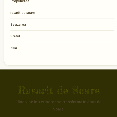
Propunerea
rasarit de soare
Sesizarea
Sfatul
Ziua
Rasarit de Soare
Când vine întreținerea se transforma în Apus de
Soare