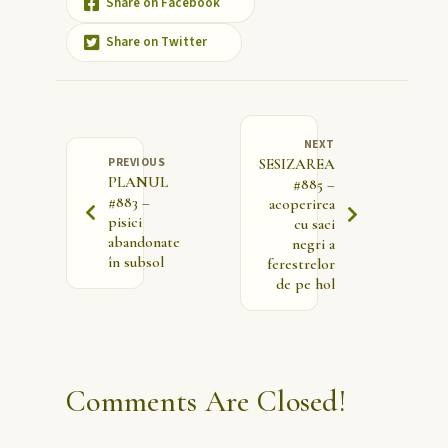
Share on Facebook
Share on Twitter
NEXT
PREVIOUS
SESIZAREA
PLANUL
#885 –
#883 –
acoperirea
pisici
cu saci
abandonate
negri a
în subsol
ferestrelor
de pe hol
Comments Are Closed!