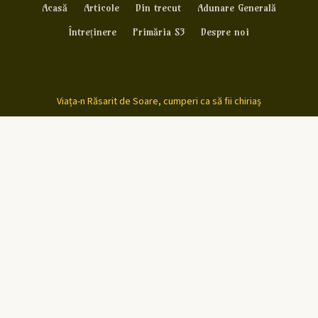
Acasă
Articole
Din trecut
Adunare Generală
Întreținere
Primăria S3
Despre noi
Viața-n Răsarit de Soare, cumperi ca să fii chiriaș