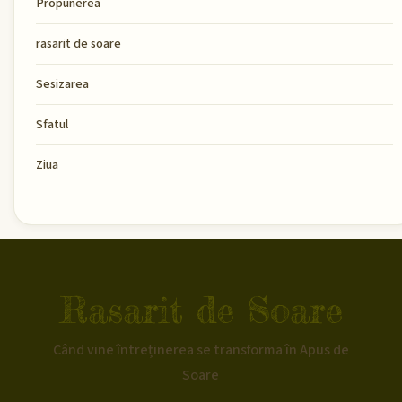
Propunerea
rasarit de soare
Sesizarea
Sfatul
Ziua
Rasarit de Soare
Când vine întreținerea se transforma în Apus de
Soare