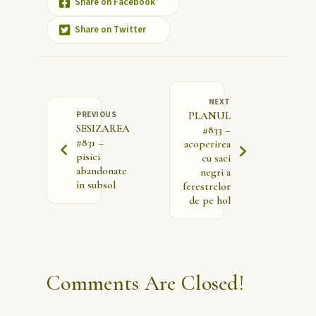
Share on Facebook
Share on Twitter
NEXT
PREVIOUS
PLANUL
SESIZAREA
#833 –
#831 –
acoperirea
pisici
cu saci
abandonate
negri a
în subsol
ferestrelor
de pe hol
Comments Are Closed!