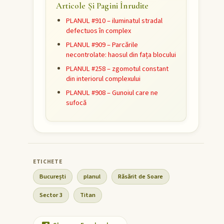
Articole Și Pagini Înrudite
PLANUL #910 – iluminatul stradal
defectuos în complex
PLANUL #909 – Parcările
necontrolate: haosul din fața blocului
PLANUL #258 – zgomotul constant
din interiorul complexului
PLANUL #908 – Gunoiul care ne
sufocă
București
planul
Răsărit de Soare
Sector 3
Titan