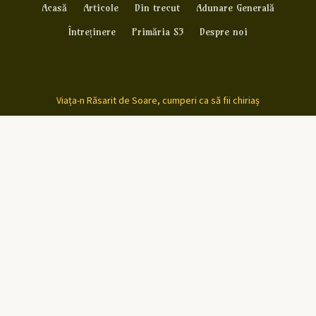
Acasă
Articole
Din trecut
Adunare Generală
Întreținere
Primăria S3
Despre noi
Viața-n Răsarit de Soare, cumperi ca să fii chiriaș