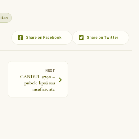
Titan
Share on Facebook
Share on Twitter
NEXT
GANDUL #790 –
pubele lipsă sau
insuficiente