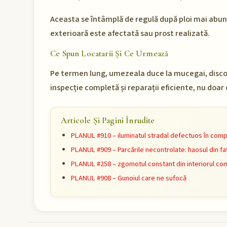
Aceasta se întâmplă de regulă după ploi mai abun
exterioară este afectată sau prost realizată.
Ce Spun Locatarii Și Ce Urmează
Pe termen lung, umezeala duce la mucegai, discon
inspecție completă și reparații eficiente, nu doar
Articole Și Pagini Înrudite
PLANUL #910 – iluminatul stradal defectuos în comp
PLANUL #909 – Parcările necontrolate: haosul din faț
PLANUL #258 – zgomotul constant din interiorul com
PLANUL #908 – Gunoiul care ne sufocă