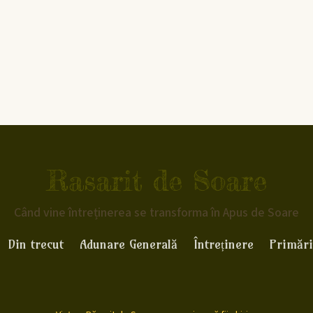
Rasarit de Soare
Când vine întreținerea se transforma în Apus de Soare
Din trecut
Adunare Generală
Întreținere
Primări