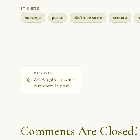
București
planul
Răsărit de Soare
Sector 3
PREVIOUS
ZIUA #788 – paznici
care dorm în post
Comments Are Closed!