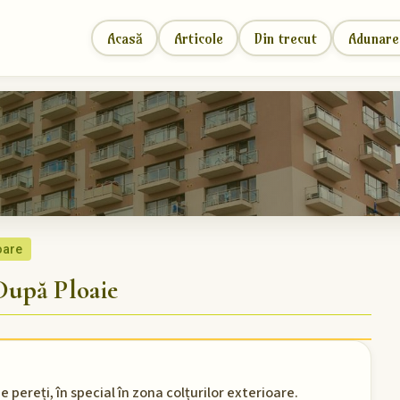
Acasă
Articole
Din trecut
Adunare
oare
upă Ploaie
 pereți, în special în zona colțurilor exterioare.