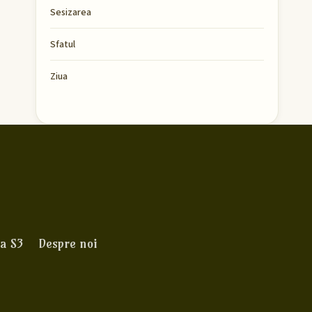
Sesizarea
Sfatul
Ziua
a S3
Despre noi