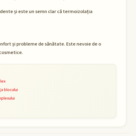
dente și este un semn clar că termoizolația
fort și probleme de sănătate. Este nevoie de o
 cosmetice.
lex
a blocului
plexului