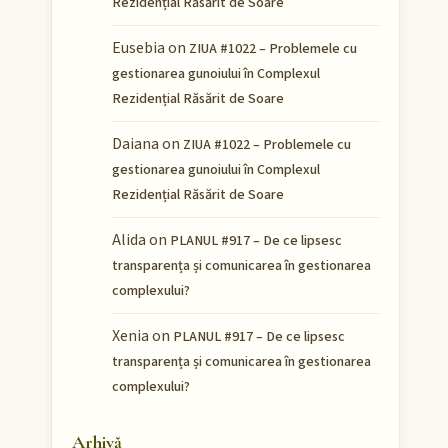
Rezidențial Răsărit de Soare
Eusebia
on
ZIUA #1022 – Problemele cu
gestionarea gunoiului în Complexul
Rezidențial Răsărit de Soare
Daiana
on
ZIUA #1022 – Problemele cu
gestionarea gunoiului în Complexul
Rezidențial Răsărit de Soare
Alida
on
PLANUL #917 – De ce lipsesc
transparența și comunicarea în gestionarea
complexului?
Xenia
on
PLANUL #917 – De ce lipsesc
transparența și comunicarea în gestionarea
complexului?
Arhivă