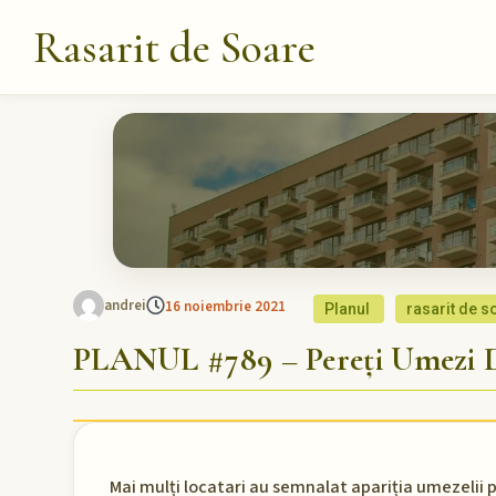
Rasarit de Soare
andrei
16 noiembrie 2021
Planul
rasarit de s
PLANUL #789 – Pereți Umezi D
Mai mulți locatari au semnalat apariția umezelii pe