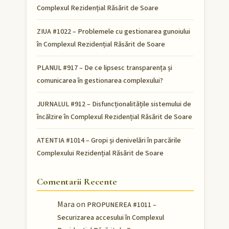
Complexul Rezidențial Răsărit de Soare
ZIUA #1022 – Problemele cu gestionarea gunoiului
în Complexul Rezidențial Răsărit de Soare
PLANUL #917 – De ce lipsesc transparența și
comunicarea în gestionarea complexului?
JURNALUL #912 – Disfuncționalitățile sistemului de
încălzire în Complexul Rezidențial Răsărit de Soare
ATENTIA #1014 – Gropi și denivelări în parcările
Complexului Rezidențial Răsărit de Soare
Comentarii Recente
Mara
on
PROPUNEREA #1011 –
Securizarea accesului în Complexul