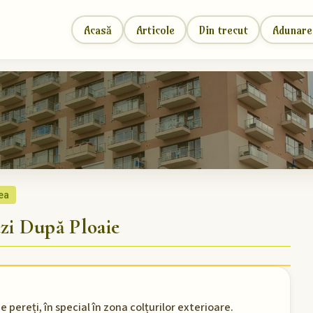
Acasă
Articole
Din trecut
Adunare
ea
i După Ploaie
 pereți, în special în zona colțurilor exterioare.