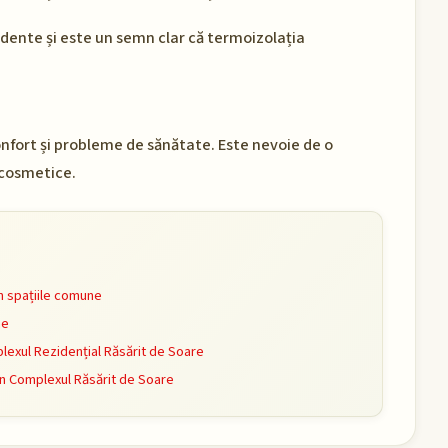
dente și este un semn clar că termoizolația
fort și probleme de sănătate. Este nevoie de o
 cosmetice.
n spațiile comune
ne
exul Rezidențial Răsărit de Soare
în Complexul Răsărit de Soare