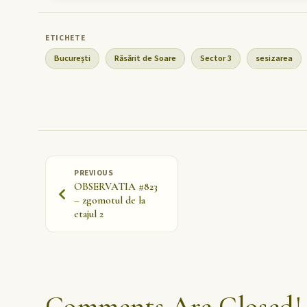
București
Răsărit de Soare
Sector 3
sesizarea
PREVIOUS
OBSERVATIA #823
– zgomotul de la
etajul 2
Comments Are Closed!