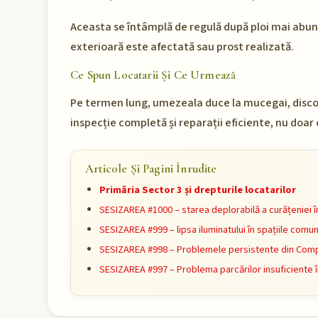
Aceasta se întâmplă de regulă după ploi mai abun
exterioară este afectată sau prost realizată.
Ce Spun Locatarii Și Ce Urmează
Pe termen lung, umezeala duce la mucegai, discon
inspecție completă și reparații eficiente, nu doar
Articole Și Pagini Înrudite
Primăria Sector 3 și drepturile locatarilor
SESIZAREA #1000 – starea deplorabilă a curățeniei î
SESIZAREA #999 – lipsa iluminatului în spațiile comu
SESIZAREA #998 – Problemele persistente din Compl
SESIZAREA #997 – Problema parcărilor insuficiente 