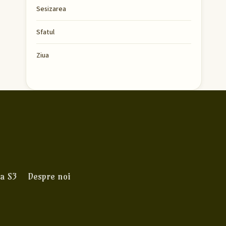
Sesizarea
Sfatul
Ziua
a S3
Despre noi