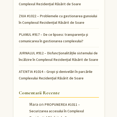
Complexul Rezidențial Răsărit de Soare
ZIUA #1022 – Problemele cu gestionarea gunoiului
în Complexul Rezidențial Răsărit de Soare
PLANUL #917 – De ce lipsesc transparența și
comunicarea în gestionarea complexului?
JURNALUL #912 – Disfuncționalitățile sistemului de
încălzire în Complexul Rezidențial Răsărit de Soare
ATENTIA #1014 – Gropi și denivelări în parcările
Complexului Rezidențial Răsărit de Soare
Comentarii Recente
Mara
on
PROPUNEREA #1011 –
Securizarea accesului în Complexul