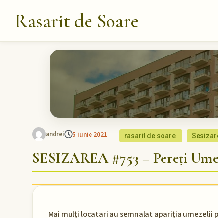
Rasarit de Soare
andrei
5 iunie 2021
rasarit de soare
Sesizar
SESIZAREA #753 – Pereți Umez
Mai mulți locatari au semnalat apariția umezelii pe