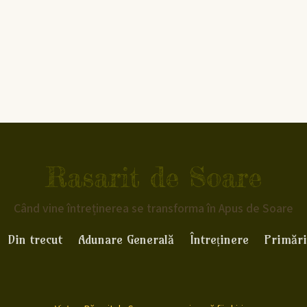
Rasarit de Soare
Când vine întreținerea se transforma în Apus de Soare
Din trecut
Adunare Generală
Întreținere
Primări