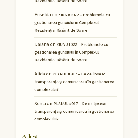
Rezidențial Răsărit de Soare
Eusebia
on
ZIUA #1022 – Problemele cu
gestionarea gunoiului în Complexul
Rezidențial Răsărit de Soare
Daiana
on
ZIUA #1022 – Problemele cu
gestionarea gunoiului în Complexul
Rezidențial Răsărit de Soare
Alida
on
PLANUL #917 – De ce lipsesc
transparența și comunicarea în gestionarea
complexului?
Xenia
on
PLANUL #917 – De ce lipsesc
transparența și comunicarea în gestionarea
complexului?
Arhivă