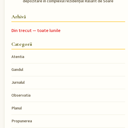
depozitare în complexul rezidențial Răsărit de Soare
Arhivă
Din trecut — toate lunile
Categorii
Atentia
Gandul
Jurnalul
Observatia
Planul
Propunerea