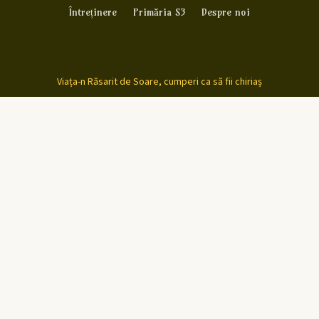
Întreținere
Primăria S3
Despre noi
Viața-n Răsarit de Soare, cumperi ca să fii chiriaș