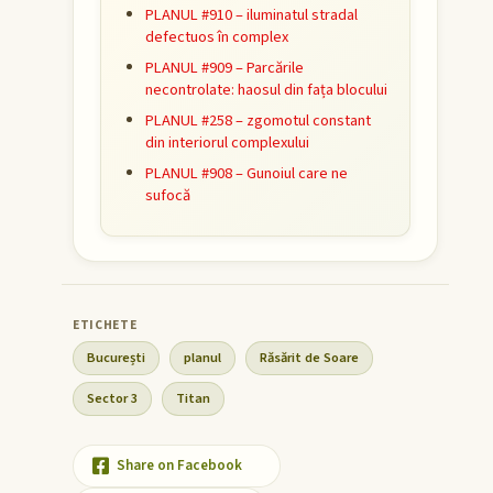
PLANUL #910 – iluminatul stradal
defectuos în complex
PLANUL #909 – Parcările
necontrolate: haosul din fața blocului
PLANUL #258 – zgomotul constant
din interiorul complexului
PLANUL #908 – Gunoiul care ne
sufocă
București
planul
Răsărit de Soare
Sector 3
Titan
Share on Facebook