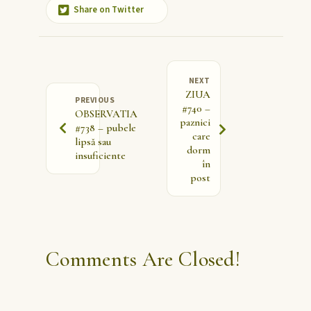
Share on Twitter
NEXT
ZIUA
PREVIOUS
#740 –
OBSERVATIA
paznici
#738 – pubele
care
lipsă sau
dorm
insuficiente
în
post
Comments Are Closed!