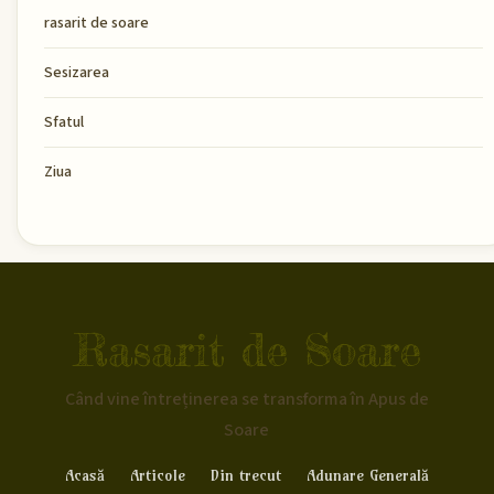
rasarit de soare
Sesizarea
Sfatul
Ziua
Rasarit de Soare
Când vine întreținerea se transforma în Apus de
Soare
Acasă
Articole
Din trecut
Adunare Generală