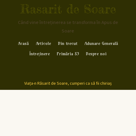
Rasarit de Soare
Când vine întreținerea se transforma în Apus de
Soare
Acasă
Articole
Din trecut
Adunare Generală
Întreținere
Primăria S3
Despre noi
Viața-n Răsarit de Soare, cumperi ca să fii chiriaș