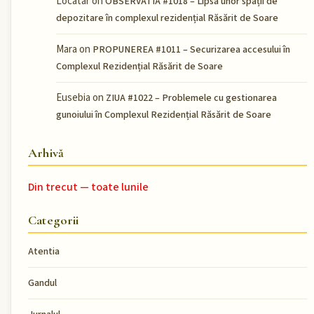
Locatar
on
OBSERVATIA #1018 – Lipsa unor spații de
depozitare în complexul rezidențial Răsărit de Soare
Mara
on
PROPUNEREA #1011 – Securizarea accesului în
Complexul Rezidențial Răsărit de Soare
Eusebia
on
ZIUA #1022 – Problemele cu gestionarea
gunoiului în Complexul Rezidențial Răsărit de Soare
Arhivă
Din trecut — toate lunile
Categorii
Atentia
Gandul