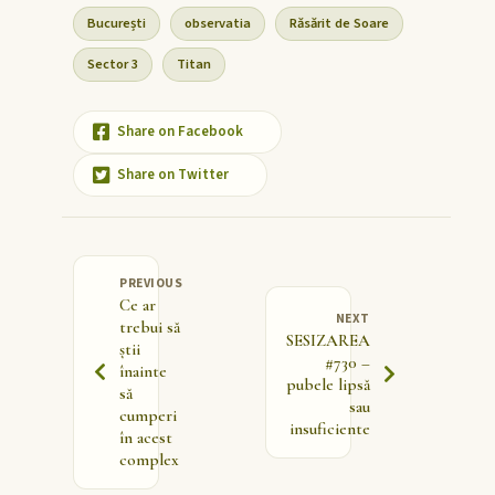
București
observatia
Răsărit de Soare
Sector 3
Titan
Share on Facebook
Share on Twitter
PREVIOUS
Ce ar
NEXT
trebui să
SESIZAREA
știi
#730 –
înainte
pubele lipsă
să
sau
cumperi
insuficiente
în acest
complex